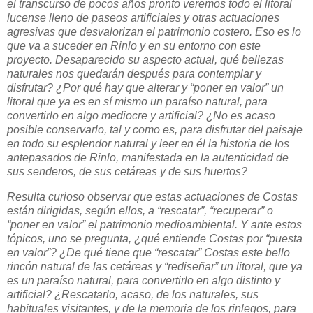
el transcurso de pocos años pronto veremos todo el litoral
lucense lleno de paseos artificiales y otras actuaciones
agresivas que desvalorizan el patrimonio costero. Eso es lo
que va a suceder en Rinlo y en su entorno con este
proyecto. Desaparecido su aspecto actual, qué bellezas
naturales nos quedarán después para contemplar y
disfrutar? ¿Por qué hay que alterar y “poner en valor” un
litoral que ya es en sí mismo un paraíso natural, para
convertirlo en algo mediocre y artificial? ¿No es acaso
posible conservarlo, tal y como es, para disfrutar del paisaje
en todo su esplendor natural y leer en él la historia de los
antepasados de Rinlo, manifestada en la autenticidad de
sus senderos, de sus cetáreas y de sus huertos?
Resulta curioso observar que estas actuaciones de Costas
están dirigidas, según ellos, a “rescatar”, “recuperar” o
“poner en valor” el patrimonio medioambiental. Y ante estos
tópicos, uno se pregunta, ¿qué entiende Costas por “puesta
en valor”? ¿De qué tiene que “rescatar” Costas este bello
rincón natural de las cetáreas y “rediseñar” un litoral, que ya
es un paraíso natural, para convertirlo en algo distinto y
artificial? ¿Rescatarlo, acaso, de los naturales, sus
habituales visitantes, y de la memoria de los rinlegos, para