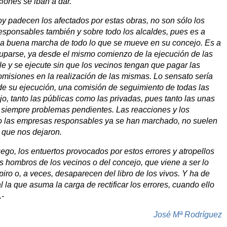
iones se iban a dar.
y padecen los afectados por estas obras, no son sólo los
esponsables también y sobre todo los alcaldes, pues es a
 la buena marcha de todo lo que se mueve en su concejo. Es a
uparse, ya desde el mismo comienzo de la ejecución de las
le y se ejecute sin que los vecinos tengan que pagar las
omisiones en la realización de las mismas. Lo sensato sería
e su ejecución, una comisión de seguimiento de todas las
, tanto las públicas como las privadas, pues tanto las unas
i siempre problemas pendientes. Las reacciones y los
o las empresas responsables ya se han marchado, no suelen
 que nos dejaron.
ego, los entuertos provocados por estos errores y atropellos
s hombros de los vecinos o del concejo, que viene a ser lo
ro o, a veces, desaparecen del libro de los vivos. Y ha de
al la que asuma la carga de rectificar los errores, cuando ello
.-
José Mª Rodríguez