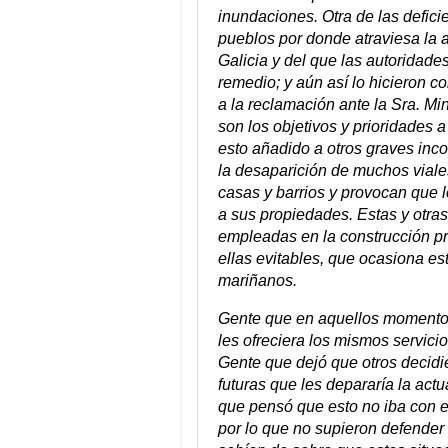
inundaciones. Otra de las defic
pueblos por donde atraviesa la 
Galicia y del que las autoridad
remedio; y aún así lo hicieron 
a la reclamación ante la Sra. Mi
son los objetivos y prioridades a
esto añadido a otros graves inc
la desaparición de muchos viale
casas y barrios y provocan que l
a sus propiedades. Estas y otra
empleadas en la construcción p
ellas evitables, que ocasiona es
mariñanos.
Gente que en aquellos momentos t
les ofreciera los mismos servicio
Gente que dejó que otros decidi
futuras que les depararía la act
que pensó que esto no iba con el
por lo que no supieron defender