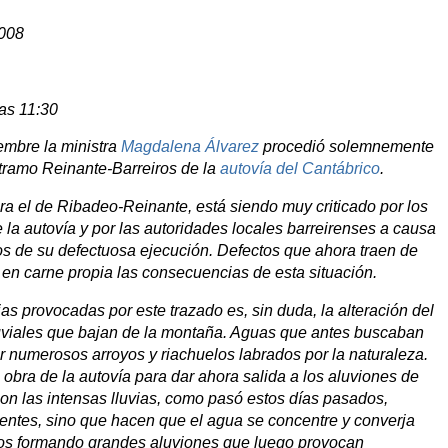
2008
las 11:30
embre la ministra
Magdalena Álvarez
procedió solemnemente
 tramo Reinante-Barreiros de la
autovía del Cantábrico
.
era el de Ribadeo-Reinante, está siendo muy criticado por los
 la autovía y por las autoridades locales barreirenses a causa
s de su defectuosa ejecución. Defectos que ahora traen de
 en carne propia las consecuencias de esta situación.
ias provocadas por este trazado es, sin duda, la alteración del
pluviales que bajan de la montaña. Aguas que antes buscaban
or numerosos arroyos y riachuelos labrados por la naturaleza.
obra de la autovía para dar ahora salida a los aluviones de
n las intensas lluvias, como pasó estos días pasados,
ientes, sino que hacen que el agua se concentre y converja
dos formando grandes aluviones que luego provocan