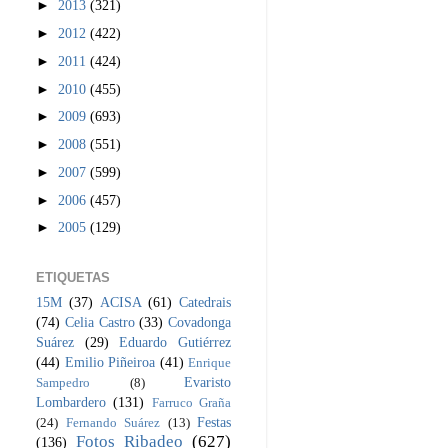
►
2013
(321)
►
2012
(422)
►
2011
(424)
►
2010
(455)
►
2009
(693)
►
2008
(551)
►
2007
(599)
►
2006
(457)
►
2005
(129)
ETIQUETAS
15M
(37)
ACISA
(61)
Catedrais
(74)
Celia Castro
(33)
Covadonga
Suárez
(29)
Eduardo Gutiérrez
(44)
Emilio Piñeiroa
(41)
Enrique
Evaristo
Sampedro
(8)
Lombardero
(131)
Farruco Graña
Festas
(24)
Fernando Suárez
(13)
Fotos Ribadeo
(627)
(136)