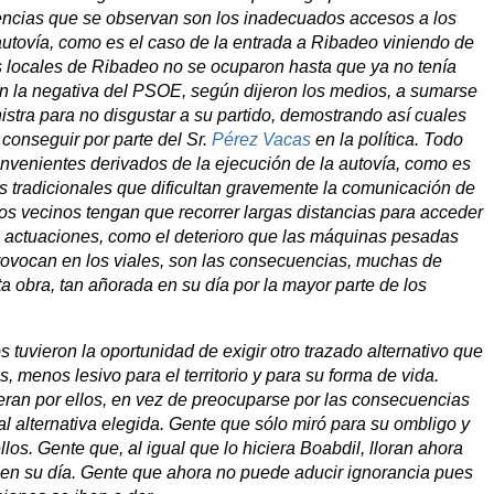
iencias que se observan son los inadecuados accesos a los
autovía, como es el caso de la entrada a Ribadeo viniendo de
es locales de Ribadeo no se ocuparon hasta que ya no tenía
con la negativa del PSOE, según dijeron los medios, a sumarse
nistra para no disgustar a su partido, demostrando así cuales
 conseguir por parte del Sr.
Pérez Vacas
en la política. Todo
onvenientes derivados de la ejecución de la autovía, como es
s tradicionales que dificultan gravemente la comunicación de
os vecinos tengan que recorrer largas distancias para acceder
s actuaciones, como el deterioro que las máquinas pesadas
rovocan en los viales, son las consecuencias, muchas de
ta obra, tan añorada en su día por la mayor parte de los
uvieron la oportunidad de exigir otro trazado alternativo que
s, menos lesivo para el territorio y para su forma de vida.
eran por ellos, en vez de preocuparse por las consecuencias
ual alternativa elegida. Gente que sólo miró para su ombligo y
los. Gente que, al igual que lo hiciera Boabdil, lloran ahora
 en su día. Gente que ahora no puede aducir ignorancia pues