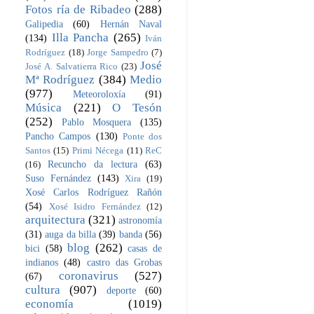
Fotos ría de Ribadeo
(288)
Galipedia
(60)
Hernán Naval
Illa Pancha
(265)
(134)
Iván
Rodríguez
(18)
Jorge Sampedro
(7)
José
José A. Salvatierra Rico
(23)
Mª Rodríguez
(384)
Medio
(977)
Meteoroloxía
(91)
Música
(221)
O Tesón
(252)
Pablo Mosquera
(135)
Pancho Campos
(130)
Ponte dos
Santos
(15)
Primi Nécega
(11)
ReC
Recuncho da lectura
(63)
(16)
Suso Fernández
(143)
Xira
(19)
Xosé Carlos Rodríguez Rañón
(54)
Xosé Isidro Fernández
(12)
arquitectura
(321)
astronomía
(31)
auga da billa
(39)
banda
(56)
blog
(262)
bici
(58)
casas de
indianos
(48)
castro das Grobas
coronavirus
(527)
(67)
cultura
(907)
deporte
(60)
economía
(1019)