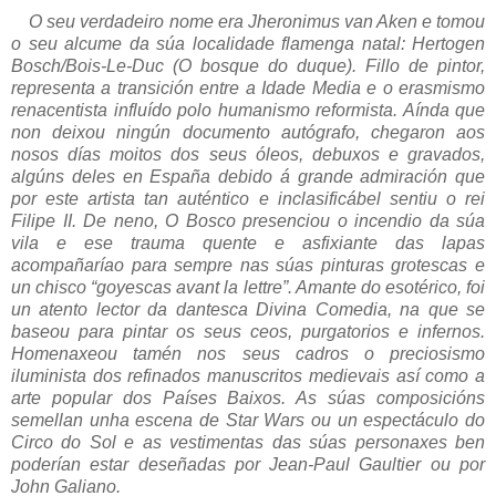
O seu verdadeiro nome era Jheronimus van Aken e tomou
o seu alcume da súa localidade flamenga natal: Hertogen
Bosch/Bois-Le-Duc (O bosque do duque). Fillo de pintor,
representa a transición entre a Idade Media e o erasmismo
renacentista influído polo humanismo reformista. Aínda que
non deixou ningún documento autógrafo, chegaron aos
nosos días moitos dos seus óleos, debuxos e gravados,
algúns deles en España debido á grande admiración que
por este artista tan auténtico e inclasificábel sentiu o rei
Filipe II. De neno, O Bosco presenciou o incendio da súa
vila e ese trauma quente e asfixiante das lapas
acompañaríao para sempre nas súas pinturas grotescas e
un chisco “goyescas avant la lettre”. Amante do esotérico, foi
un atento lector da dantesca Divina Comedia, na que se
baseou para pintar os seus ceos, purgatorios e infernos.
Homenaxeou tamén nos seus cadros o preciosismo
iluminista dos refinados manuscritos medievais así como a
arte popular dos Países Baixos. As súas composicións
semellan unha escena de Star Wars ou un espectáculo do
Circo do Sol e as vestimentas das súas personaxes ben
poderían estar deseñadas por Jean-Paul Gaultier ou por
John Galiano.