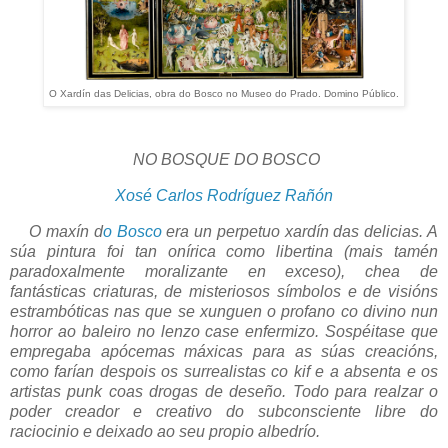
O Xardín das Delicias, obra do Bosco no Museo do Prado. Domino Público.
NO BOSQUE DO BOSCO
Xosé Carlos Rodríguez Rañón
O maxín d
o Bosco
era un perpetuo xardín das delicias. A
súa pintura foi tan onírica como libertina (mais tamén
paradoxalmente moralizante en exceso), chea de
fantásticas criaturas, de misteriosos símbolos e de visións
estrambóticas nas que se xunguen o profano co divino nun
horror ao baleiro no lenzo case enfermizo. Sospéitase que
empregaba apócemas máxicas para as súas creacións,
como farían despois os surrealistas co kif e a absenta e os
artistas punk coas drogas de deseño. Todo para realzar o
poder creador e creativo do subconsciente libre do
raciocinio e deixado ao seu propio albedrío.