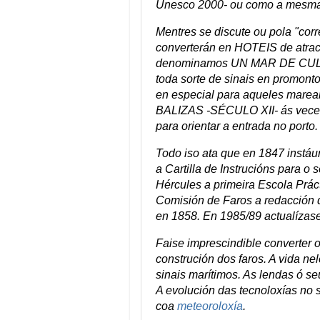
Unesco 2000- ou como a mesma 
Mentres se discute ou pola "cor
converterán en HOTEIS de atrac
denominamos UN MAR DE CULTUR
toda sorte de sinais en promont
en especial para aqueles marean
BALIZAS -SÉCULO XII- ás veces
para orientar a entrada no port
Todo iso ata que en 1847 instáu
a Cartilla de Instrucións para o 
Hércules a primeira Escola Prá
Comisión de Faros a redacción 
en 1858. En 1985/89 actualízase
Faise imprescindible converte
construción dos faros. A vida nel
sinais marítimos. As lendas ó se
A evolución das tecnoloxías no s
coa
meteoroloxía
.