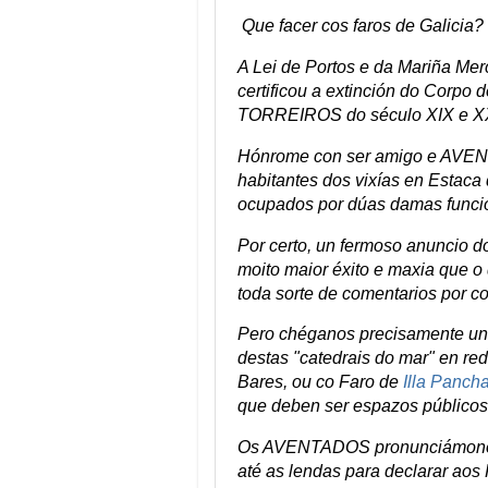
Que facer cos faros de Galicia?
A Lei de Portos e da Mariña Mer
certificou a extinción do Corpo
TORREIROS do século XIX e X
Hónrome con ser amigo e AVEN
habitantes dos vixías en Estaca
ocupados por dúas damas funcio
Por certo, un fermoso anuncio 
moito maior éxito e maxia que o
toda sorte de comentarios por co
Pero chéganos precisamente unh
destas "catedrais do mar" en red
Bares, ou co Faro de
Illa Panch
que deben ser espazos públicos
Os AVENTADOS pronunciámonos al
até as lendas para declarar ao