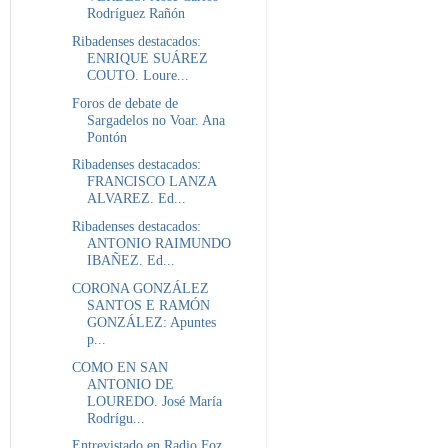
Rodríguez Rañón
Ribadenses destacados:
ENRIQUE SUÁREZ
COUTO. Loure...
Foros de debate de
Sargadelos no Voar. Ana
Pontón
Ribadenses destacados:
FRANCISCO LANZA
ALVAREZ. Ed...
Ribadenses destacados:
ANTONIO RAIMUNDO
IBAÑEZ. Ed...
CORONA GONZÁLEZ
SANTOS E RAMÓN
GONZÁLEZ: Apuntes
p...
COMO EN SAN
ANTONIO DE
LOUREDO. José María
Rodrígu...
Entrevistado en Radio Foz