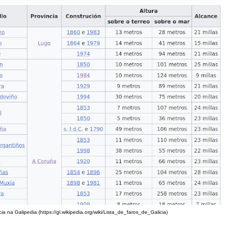
ia na Galipedia (https://gl.wikipedia.org/wiki/Lista_de_faros_de_Galicia)