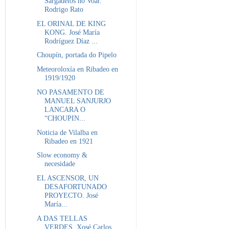
Sargadelos no Voar.
Rodrigo Rato
EL ORINAL DE KING
KONG. José María
Rodríguez Díaz ...
Choupín, portada do Pipelo
Meteoroloxía en Ribadeo en
1919/1920
NO PASAMENTO DE
MANUEL SANJURJO
LANCARA O
“CHOUPIN...
Noticia de Vilalba en
Ribadeo en 1921
Slow economy &
necesidade
EL ASCENSOR, UN
DESAFORTUNADO
PROYECTO. José
María...
A DAS TELLAS
VERDES. Xosé Carlos