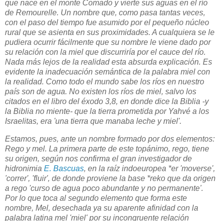
que nace en el monte Comado y vierte sus aguas en el río
de Remourelle. Un nombre que, como pasa tantas veces,
con el paso del tiempo fue asumido por el pequeño núcleo
rural que se asienta en sus proximidades. A cualquiera se le
pudiera ocurrir fácilmente que su nombre le viene dado por
su relación con la miel que discurriría por el cauce del río.
Nada más lejos de la realidad esta absurda explicación. Es
evidente la inadecuación semántica de la palabra miel con
la realidad. Como todo el mundo sabe los ríos en nuestro
país son de agua. No existen los ríos de miel, salvo los
citados en el libro del éxodo 3,8, en donde dice la Biblia -y
la Biblia no miente- que la tierra prometida por Yahvé a los
Israelitas, era 'una tierra que manaba leche y miel'.
Estamos, pues, ante un nombre formado por dos elementos:
Rego y mel. La primera parte de este topánimo, rego, tiene
su origen, según nos confirma el gran investigador de
hidronimia
E. Bascuas
, en la raíz indoeuropea *er 'moverse',
'correr', 'fluir', de donde proviene la base *reko que da origen
a rego 'curso de agua poco abundante y no permanente'.
Por lo que toca al segundo elemento que forma este
nombre, Mel, desechada ya su aparente afinidad con la
palabra latina mel 'miel' por su incongruente relación