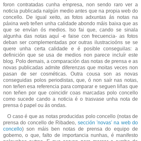
foron contratadas cunha empresa, non sendo raro ver a
noticia publicada nalgún medio antes que na propia web do
concello. De igual xeito, as fotos adxuntas ás notas na
páxina web teñen unha calidade abondo máis baixa que as
que se envían ós medios. Iso fai que, cando se sinala
algunha das notas aquí -e faise con frecuencia- as fotos
deban ser complementadas por outras ilustracioóns se se
quere unha certa calidade e é posible conseguilas: a
definición que se usa de medios non parece incluír este
blog. Polo demais, a comparación das notas de prensa e as
novas publicadas admite diferenzas que moitas veces non
pasan de ser cosméticas. Outra cousa son as novas
conseguidas polos periodistas, que, ó non saír nas notas,
non teñen esa referencia para comparar e seguen liñas que
non teñen por que coincidir coas marcadas polo concello
como sucede cando a noticia é o trasvase unha nota de
prensa ó papel ou ás ondas.
O caso é que as notas producidas polo concello (notas de
prensa do concello de Ribadeo,
sección 'novas' na web do
concello
) son máis ben notas de prensa do equipo de
goberno, o que, falto de importancia nunhas, é manifesto