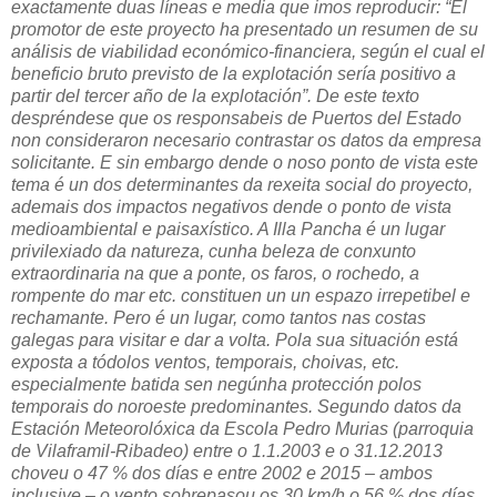
exactamente duas líneas e media que imos reproducir: “El
promotor de este proyecto ha presentado un resumen de su
análisis de viabilidad económico-financiera, según el cual el
beneficio bruto previsto de la explotación sería positivo a
partir del tercer año de la explotación”. De este texto
despréndese que os responsabeis de Puertos del Estado
non consideraron necesario contrastar os datos da empresa
solicitante. E sin embargo dende o noso ponto de vista este
tema é un dos determinantes da rexeita social do proyecto,
ademais dos impactos negativos dende o ponto de vista
medioambiental e paisaxístico. A Illa Pancha é un lugar
privilexiado da natureza, cunha beleza de conxunto
extraordinaria na que a ponte, os faros, o rochedo, a
rompente do mar etc. constituen un un espazo irrepetibel e
rechamante. Pero é un lugar, como tantos nas costas
galegas para visitar e dar a volta. Pola sua situación está
exposta a tódolos ventos, temporais, choivas, etc.
especialmente batida sen negúnha protección polos
temporais do noroeste predominantes. Segundo datos da
Estación Meteorolóxica da Escola Pedro Murias (parroquia
de Vilaframil-Ribadeo) entre o 1.1.2003 e o 31.12.2013
choveu o 47 % dos días e entre 2002 e 2015 – ambos
inclusive – o vento sobrepasou os 30 km/h o 56 % dos días,