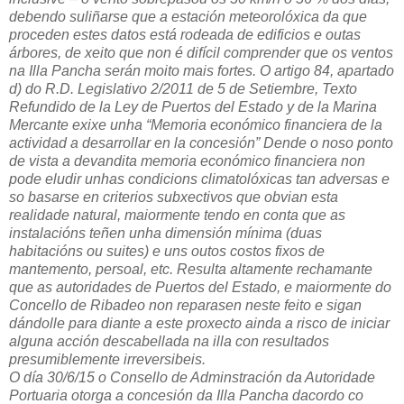
debendo suliñarse que a estación meteorolóxica da que
proceden estes datos está rodeada de edificios e outas
árbores, de xeito que non é difícil comprender que os ventos
na Illa Pancha serán moito mais fortes. O artigo 84, apartado
d) do R.D. Legislativo 2/2011 de 5 de Setiembre, Texto
Refundido de la Ley de Puertos del Estado y de la Marina
Mercante exixe unha “Memoria económico financiera de la
actividad a desarrollar en la concesión” Dende o noso ponto
de vista a devandita memoria económico financiera non
pode eludir unhas condicions climatolóxicas tan adversas e
so basarse en criterios subxectivos que obvian esta
realidade natural, maiormente tendo en conta que as
instalacións teñen unha dimensión mínima (duas
habitacións ou suites) e uns outos costos fixos de
mantemento, persoal, etc. Resulta altamente rechamante
que as autoridades de Puertos del Estado, e maiormente do
Concello de Ribadeo non reparasen neste feito e sigan
dándolle para diante a este proxecto ainda a risco de iniciar
alguna acción descabellada na illa con resultados
presumiblemente irreversibeis.
O día 30/6/15 o Consello de Adminstración da Autoridade
Portuaria otorga a concesión da Illa Pancha dacordo co