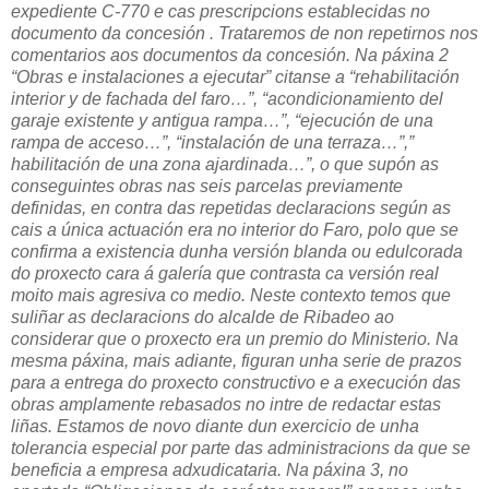
expediente C-770 e cas prescripcions establecidas no
documento da concesión . Trataremos de non repetirnos nos
comentarios aos documentos da concesión. Na páxina 2
“Obras e instalaciones a ejecutar” citanse a “rehabilitación
interior y de fachada del faro…”, “acondicionamiento del
garaje existente y antigua rampa…”, “ejecución de una
rampa de acceso…”, “instalación de una terraza…”,”
habilitación de una zona ajardinada…”, o que supón as
conseguintes obras nas seis parcelas previamente
definidas, en contra das repetidas declaracions según as
cais a única actuación era no interior do Faro, polo que se
confirma a existencia dunha versión blanda ou edulcorada
do proxecto cara á galería que contrasta ca versión real
moito mais agresiva co medio. Neste contexto temos que
suliñar as declaracions do alcalde de Ribadeo ao
considerar que o proxecto era un premio do Ministerio. Na
mesma páxina, mais adiante, figuran unha serie de prazos
para a entrega do proxecto constructivo e a execución das
obras amplamente rebasados no intre de redactar estas
liñas. Estamos de novo diante dun exercicio de unha
tolerancia especial por parte das administracions da que se
beneficia a empresa adxudicataria. Na páxina 3, no