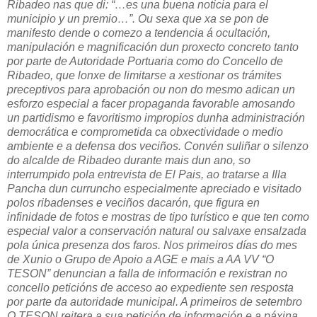
Ribadeo nas que di: “…es una buena noticia para el
municipio y un premio…”. Ou sexa que xa se pon de
manifesto dende o comezo a tendencia á ocultación,
manipulación e magnificación dun proxecto concreto tanto
por parte de Autoridade Portuaria como do Concello de
Ribadeo, que lonxe de limitarse a xestionar os trámites
preceptivos para aprobación ou non do mesmo adican un
esforzo especial a facer propaganda favorable amosando
un partidismo e favoritismo impropios dunha administración
democrática e comprometida ca obxectividade o medio
ambiente e a defensa dos veciños. Convén suliñar o silenzo
do alcalde de Ribadeo durante mais dun ano, so
interrumpido pola entrevista de El Pais, ao tratarse a Illa
Pancha dun curruncho especialmente apreciado e visitado
polos ribadenses e veciños dacarón, que figura en
infinidade de fotos e mostras de tipo turístico e que ten como
especial valor a conservación natural ou salvaxe ensalzada
pola única presenza dos faros. Nos primeiros días do mes
de Xunio o Grupo de Apoio a AGE e mais a AA VV “O
TESON” denuncian a falla de información e rexistran no
concello peticións de acceso ao expediente sen resposta
por parte da autoridade municipal. A primeiros de setembro
O TESON reitera a sua petición de información e a páxina