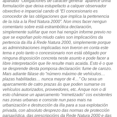
apartado “Obligaciones de carácter general” aparece unha
formulación que deixa estupefacto a calquer observador
obxectivo e imparcial cando di “El concesionario es
conocedor de las obligaciones que implica la pertenencia
de la isla a la Red Natura 2000”. Non imos facer nengun
comentario sobre está estrambótica declaración,
simplemente suliñar que non hai nengún informe previo no
que se expoñan polo miudo cales son implicacións da
pertencia da illa á Rede Natura 2000, simplemente porque
as administraciones implicadas non tiveron en conta este
tema e polo tanto o concesionario non está obligado por
ninguna disposición concreta neste asunto e pode facer a
libre interpretación que lle resulte mais acaida. Esto é o que
se desprende desta pomposa declaración: fume de carozo.
Mais adiante fálase do “número máximo de vehículos…
plazas habilitadas… nunca mayor de 4…” Ou sexa un
aparcamento de catro prazas ás que poden sumarse os
vehículos autorizados, proveedores, etc. Anque non o di
esto chámase un aparcamento “mimetizado” cos existentes
nas zonas urbanas e consiste nun paso mais na
urbanización e destrucción da illa para a sua explotación
privada, con absoluto desprezo das normas de protección
paisaxística, das prescripcións da Rede Natura 2000 e das