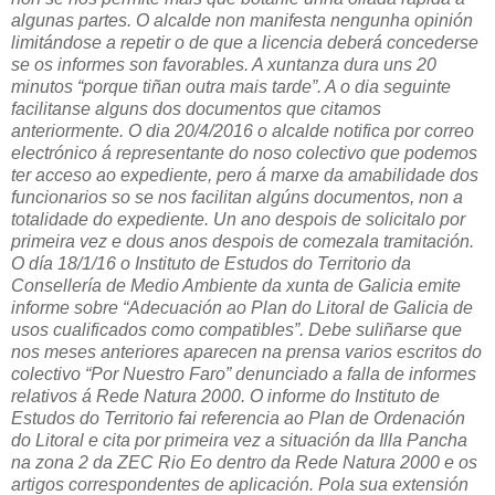
algunas partes. O alcalde non manifesta nengunha opinión
limitándose a repetir o de que a licencia deberá concederse
se os informes son favorables. A xuntanza dura uns 20
minutos “porque tiñan outra mais tarde”. A o dia seguinte
facilitanse alguns dos documentos que citamos
anteriormente. O dia 20/4/2016 o alcalde notifica por correo
electrónico á representante do noso colectivo que podemos
ter acceso ao expediente, pero á marxe da amabilidade dos
funcionarios so se nos facilitan algúns documentos, non a
totalidade do expediente. Un ano despois de solicitalo por
primeira vez e dous anos despois de comezala tramitación.
O día 18/1/16 o Instituto de Estudos do Territorio da
Consellería de Medio Ambiente da xunta de Galicia emite
informe sobre “Adecuación ao Plan do Litoral de Galicia de
usos cualificados como compatibles”. Debe suliñarse que
nos meses anteriores aparecen na prensa varios escritos do
colectivo “Por Nuestro Faro” denunciado a falla de informes
relativos á Rede Natura 2000. O informe do Instituto de
Estudos do Territorio fai referencia ao Plan de Ordenación
do Litoral e cita por primeira vez a situación da Illa Pancha
na zona 2 da ZEC Rio Eo dentro da Rede Natura 2000 e os
artigos correspondentes de aplicación. Pola sua extensión