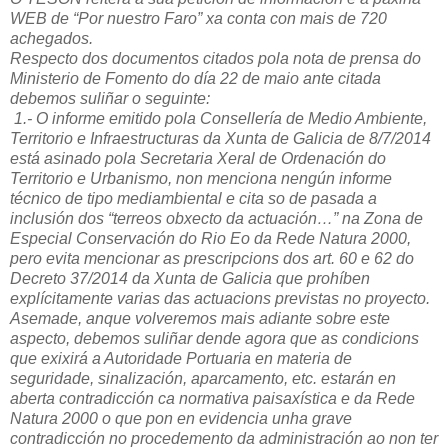
WEB de “Por nuestro Faro” xa conta con mais de 720
achegados.
Respecto dos documentos citados pola nota de prensa do
Ministerio de Fomento do día 22 de maio ante citada
debemos suliñar o seguinte:
1.- O informe emitido pola Consellería de Medio Ambiente,
Territorio e Infraestructuras da Xunta de Galicia de 8/7/2014
está asinado pola Secretaria Xeral de Ordenación do
Territorio e Urbanismo, non menciona nengún informe
técnico de tipo mediambiental e cita so de pasada a
inclusión dos “terreos obxecto da actuación…” na Zona de
Especial Conservación do Rio Eo da Rede Natura 2000,
pero evita mencionar as prescripcions dos art. 60 e 62 do
Decreto 37/2014 da Xunta de Galicia que prohíben
explícitamente varias das actuacions previstas no proyecto.
Asemade, anque volveremos mais adiante sobre este
aspecto, debemos suliñar dende agora que as condicions
que exixirá a Autoridade Portuaria en materia de
seguridade, sinalización, aparcamento, etc. estarán en
aberta contradicción ca normativa paisaxística e da Rede
Natura 2000 o que pon en evidencia unha grave
contradicción no procedemento da administración ao non ter