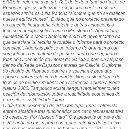
5/3/15 fai referencia ao art. 72.1 do texto refundido da Lei de
Portos no que se autorizan excepcionalmente o uso de
espazos similares á Illa Pancha “siempre que no se realicen
nuevas edificaciones” . E dado que no proxecto presentado
no concello figura unha cafetería e outras actuacións o
técnico municipal solicita que o Ministerio de Agricultura,
Alimentación e Medio Ambiente emita un novo informe no
que se aclare “si resulta favorable o informe para o proxecto
completo”. Ademais pídese un informe do organismo con
competencia en materia de paisaxe dado que segundo o
Plan de Ordenación do Litoral de Galicia a parcela atópase
dentro da Rede de Espazos naturais de Galicia. O informe
do alcalde de Ribadeo require ao solicitante para que
aporte a documentación devandita. Non existe informe de
técnico de medio Ambiente nen referencia alguna á Rede
Natura 2000. Tampouco existe nengun requerimento nen
petición de información sobre a viabilidade económica do
proxecto e sostibilidade futura.
O día 15 de decembro de 2015 ten lugar unha entrevista
entre o alcalde e tres funcionarios con catro representantes
do colectivo “Por Nuestro Faro”. O expediente ou parte del
está enriba da mesa pero aos representantes do colectivo
non se nos permite mais que botarlle unha ollada rápida a