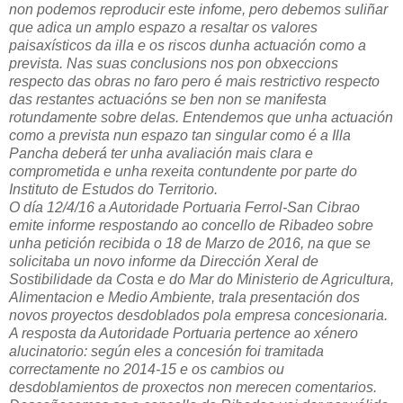
non podemos reproducir este infome, pero debemos suliñar
que adica un amplo espazo a resaltar os valores
paisaxísticos da illa e os riscos dunha actuación como a
prevista. Nas suas conclusions nos pon obxeccions
respecto das obras no faro pero é mais restrictivo respecto
das restantes actuacións se ben non se manifesta
rotundamente sobre delas. Entendemos que unha actuación
como a prevista nun espazo tan singular como é a Illa
Pancha deberá ter unha avaliación mais clara e
comprometida e unha rexeita contundente por parte do
Instituto de Estudos do Territorio.
O día 12/4/16 a Autoridade Portuaria Ferrol-San Cibrao
emite informe respostando ao concello de Ribadeo sobre
unha petición recibida o 18 de Marzo de 2016, na que se
solicitaba un novo informe da Dirección Xeral de
Sostibilidade da Costa e do Mar do Ministerio de Agricultura,
Alimentacion e Medio Ambiente, trala presentación dos
novos proyectos desdoblados pola empresa concesionaria.
A resposta da Autoridade Portuaria pertence ao xénero
alucinatorio: según eles a concesión foi tramitada
correctamente no 2014-15 e os cambios ou
desdoblamientos de proxectos non merecen comentarios.