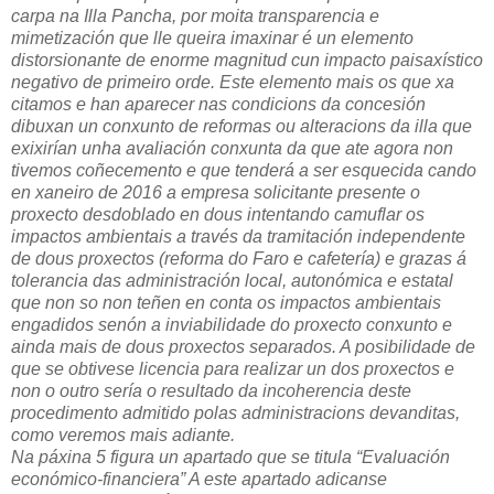
carpa na Illa Pancha, por moita transparencia e
mimetización que lle queira imaxinar é un elemento
distorsionante de enorme magnitud cun impacto paisaxístico
negativo de primeiro orde. Este elemento mais os que xa
citamos e han aparecer nas condicions da concesión
dibuxan un conxunto de reformas ou alteracions da illa que
exixirían unha avaliación conxunta da que ate agora non
tivemos coñecemento e que tenderá a ser esquecida cando
en xaneiro de 2016 a empresa solicitante presente o
proxecto desdoblado en dous intentando camuflar os
impactos ambientais a través da tramitación independente
de dous proxectos (reforma do Faro e cafetería) e grazas á
tolerancia das administración local, autonómica e estatal
que non so non teñen en conta os impactos ambientais
engadidos senón a inviabilidade do proxecto conxunto e
ainda mais de dous proxectos separados. A posibilidade de
que se obtivese licencia para realizar un dos proxectos e
non o outro sería o resultado da incoherencia deste
procedimento admitido polas administracions devanditas,
como veremos mais adiante.
Na páxina 5 figura un apartado que se titula “Evaluación
económico-financiera” A este apartado adicanse