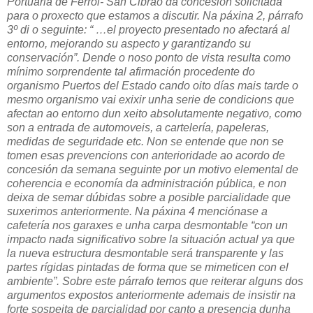
Portuaria de Ferrol- San Cibrao da concesión solicitada
para o proxecto que estamos a discutir. Na páxina 2, párrafo
3º di o seguinte: “ …el proyecto presentado no afectará al
entorno, mejorando su aspecto y garantizando su
conservación”. Dende o noso ponto de vista resulta como
mínimo sorprendente tal afirmación procedente do
organismo Puertos del Estado cando oito días mais tarde o
mesmo organismo vai exixir unha serie de condicions que
afectan ao entorno dun xeito absolutamente negativo, como
son a entrada de automoveis, a cartelería, papeleras,
medidas de seguridade etc. Non se entende que non se
tomen esas prevencions con anterioridade ao acordo de
concesión da semana seguinte por un motivo elemental de
coherencia e economía da administración pública, e non
deixa de semar dúbidas sobre a posible parcialidade que
suxerimos anteriormente. Na páxina 4 menciónase a
cafetería nos garaxes e unha carpa desmontable “con un
impacto nada significativo sobre la situación actual ya que
la nueva estructura desmontable será transparente y las
partes rígidas pintadas de forma que se mimeticen con el
ambiente”. Sobre este párrafo temos que reiterar alguns dos
argumentos expostos anteriormente ademais de insistir na
forte sospeita de parcialidad por canto a presencia dunha