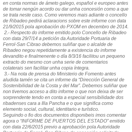
en conta normas de ámeto galego, español e europeo antes
de tomar nengún acordo ou dar unha concesión como a que
se trata neste caso. Como veremos mais adiante o concello
de Ribadeo pedirá aclaracions sobre este informe con data
21/9/2015 pola aprobación do PXOM en decembro de 2014.
2.- Respecto do informe emitido polo Concello de Ribadeo
con data 29/7/14 a petición da Autoridade Portuaria de
Ferrol-San Cibrao debemos suliñar que o alcalde de
Ribadeo negou repetidamente a existencia do informe
devandito e finalmenente o día 8/3/16 facilitou un pequeno
extracto do mesmo con unha serie de comentarios
colaterais sen facilitar unha copia íntegra.
3.- Na nota de prensa do Ministerio de Fomento antes
aludida tamén se cita un informe da “Dirección General de
Sostenibilidad de la Costa y del Mar”. Debemos suliñar que
non tivemos acceso a dito informe o que non deixa de ser
sorprendente tendo en conta a especial sensibilidade dos
ribadenses cara a Illa Pancha e o que significa como
elemento social, cultural, identitario e turístico.
Seguindo o fio dos documentos disponibeis imos comentar
agora o “INFORME DE PUERTOS DEL ESTADO” emitido
con data 22/6/2015 previo a aprobación pola Autoridade