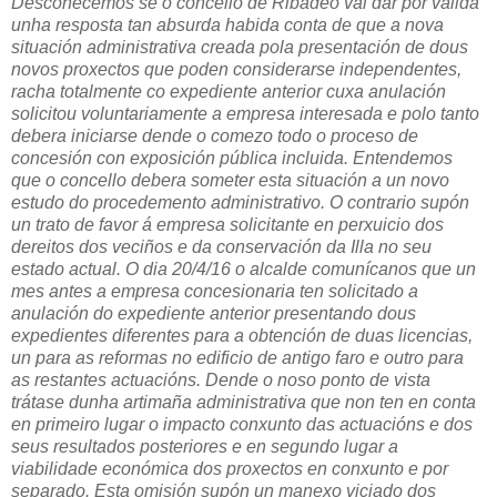
Descoñecemos se o concello de Ribadeo vai dar por válida
unha resposta tan absurda habida conta de que a nova
situación administrativa creada pola presentación de dous
novos proxectos que poden considerarse independentes,
racha totalmente co expediente anterior cuxa anulación
solicitou voluntariamente a empresa interesada e polo tanto
debera iniciarse dende o comezo todo o proceso de
concesión con exposición pública incluida. Entendemos
que o concello debera someter esta situación a un novo
estudo do procedemento administrativo. O contrario supón
un trato de favor á empresa solicitante en perxuicio dos
dereitos dos veciños e da conservación da Illa no seu
estado actual. O dia 20/4/16 o alcalde comunícanos que un
mes antes a empresa concesionaria ten solicitado a
anulación do expediente anterior presentando dous
expedientes diferentes para a obtención de duas licencias,
un para as reformas no edificio de antigo faro e outro para
as restantes actuacións. Dende o noso ponto de vista
trátase dunha artimaña administrativa que non ten en conta
en primeiro lugar o impacto conxunto das actuacións e dos
seus resultados posteriores e en segundo lugar a
viabilidade económica dos proxectos en conxunto e por
separado. Esta omisión supón un manexo viciado dos