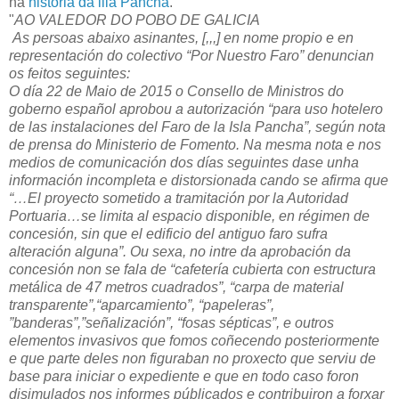
na
historia da illa Pancha
.
"
AO VALEDOR DO POBO DE GALICIA
As persoas abaixo asinantes, [,,,] en nome propio e en
representación do colectivo “Por Nuestro Faro” denuncian
os feitos seguintes:
O día 22 de Maio de 2015 o Consello de Ministros do
goberno español aprobou a autorización “para uso hotelero
de las instalaciones del Faro de la Isla Pancha”, según nota
de prensa do Ministerio de Fomento. Na mesma nota e nos
medios de comunicación dos días seguintes dase unha
información incompleta e distorsionada cando se afirma que
“…El proyecto sometido a tramitación por la Autoridad
Portuaria…se limita al espacio disponible, en régimen de
concesión, sin que el edificio del antiguo faro sufra
alteración alguna”. Ou sexa, no intre da aprobación da
concesión non se fala de “cafetería cubierta con estructura
metálica de 47 metros cuadrados”, “carpa de material
transparente”,“aparcamiento”, “papeleras”,
”banderas”,”señalización”, “fosas sépticas”, e outros
elementos invasivos que fomos coñecendo posteriormente
e que parte deles non figuraban no proxecto que serviu de
base para iniciar o expediente e que en todo caso foron
disimulados nos informes públicados e contribuiron a forxar