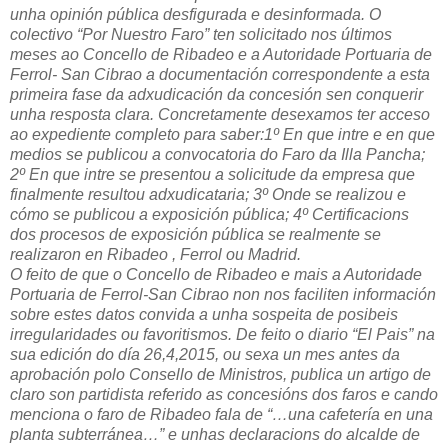
unha opinión pública desfigurada e desinformada. O
colectivo “Por Nuestro Faro” ten solicitado nos últimos
meses ao Concello de Ribadeo e a Autoridade Portuaria de
Ferrol- San Cibrao a documentación correspondente a esta
primeira fase da adxudicación da concesión sen conquerir
unha resposta clara. Concretamente desexamos ter acceso
ao expediente completo para saber:1º En que intre e en que
medios se publicou a convocatoria do Faro da Illa Pancha;
2º En que intre se presentou a solicitude da empresa que
finalmente resultou adxudicataria; 3º Onde se realizou e
cómo se publicou a exposición pública; 4º Certificacions
dos procesos de exposición pública se realmente se
realizaron en Ribadeo , Ferrol ou Madrid.
O feito de que o Concello de Ribadeo e mais a Autoridade
Portuaria de Ferrol-San Cibrao non nos faciliten información
sobre estes datos convida a unha sospeita de posibeis
irregularidades ou favoritismos. De feito o diario “El Pais” na
sua edición do día 26,4,2015, ou sexa un mes antes da
aprobación polo Consello de Ministros, publica un artigo de
claro son partidista referido as concesións dos faros e cando
menciona o faro de Ribadeo fala de “…una cafetería en una
planta subterránea…” e unhas declaracions do alcalde de