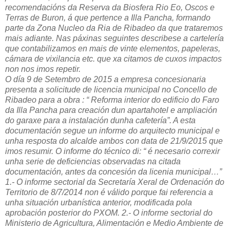
recomendacións da Reserva da Biosfera Rio Eo, Oscos e
Terras de Buron, á que pertence a Illa Pancha, formando
parte da Zona Nucleo da Ria de Ribadeo da que trataremos
mais adiante. Nas páxinas seguintes describese a cartelería
que contabilizamos en mais de vinte elementos, papeleras,
cámara de vixilancia etc. que xa citamos de cuxos impactos
non nos imos repetir.
O día 9 de Setembro de 2015 a empresa concesionaria
presenta a solicitude de licencia municipal no Concello de
Ribadeo para a obra : “ Reforma interior do edificio do Faro
da Illa Pancha para creación dun apartahotel e ampliación
do garaxe para a instalación dunha cafetería”. A esta
documentación segue un informe do arquitecto municipal e
unha resposta do alcalde ambos con data de 21/9/2015 que
imos resumir. O informe do técnico di: “ é necesario correxir
unha serie de deficiencias observadas na citada
documentación, antes da concesión da licenia municipal…”
1.- O informe sectorial da Secretaría Xeral de Ordenación do
Territorio de 8/7/2014 non é válido porque fai referencia a
unha situación urbanística anterior, modificada pola
aprobación posterior do PXOM. 2.- O informe sectorial do
Ministerio de Agricultura, Alimentación e Medio Ambiente de