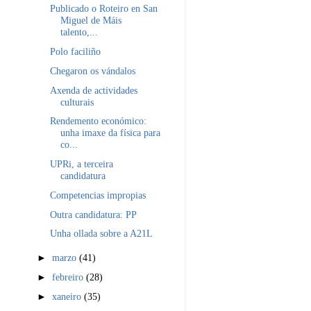
Publicado o Roteiro en San
Miguel de Máis
talento,...
Polo faciliño
Chegaron os vándalos
Axenda de actividades
culturais
Rendemento económico:
unha imaxe da física para
co...
UPRi, a terceira
candidatura
Competencias impropias
Outra candidatura: PP
Unha ollada sobre a A21L
►
marzo
(41)
►
febreiro
(28)
►
xaneiro
(35)