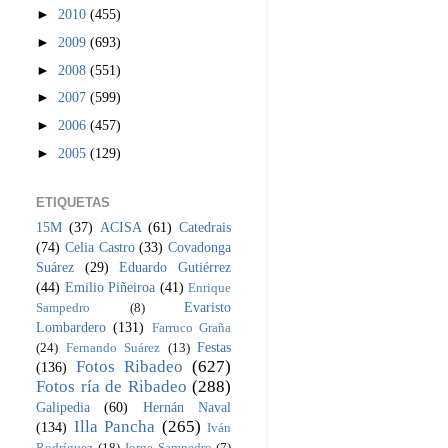
►
2010
(455)
►
2009
(693)
►
2008
(551)
►
2007
(599)
►
2006
(457)
►
2005
(129)
ETIQUETAS
15M
(37)
ACISA
(61)
Catedrais
(74)
Celia Castro
(33)
Covadonga
Suárez
(29)
Eduardo Gutiérrez
(44)
Emilio Piñeiroa
(41)
Enrique
Evaristo
Sampedro
(8)
Lombardero
(131)
Farruco Graña
Festas
(24)
Fernando Suárez
(13)
Fotos Ribadeo
(627)
(136)
Fotos ría de Ribadeo
(288)
Galipedia
(60)
Hernán Naval
Illa Pancha
(265)
(134)
Iván
Rodríguez
(18)
Jorge Sampedro
(7)