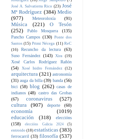
José
José A. Salvatierra Rico
(23)
Mª Rodríguez
(384)
Medio
(977)
Meteoroloxía
(91)
Música
(221)
O Tesón
(252)
Pablo Mosquera
(135)
Pancho Campos
(130)
Ponte dos
Santos
(15)
Primi Nécega
(11)
ReC
Recuncho da lectura
(63)
(16)
Suso Fernández
(143)
Xira
(19)
Xosé Carlos Rodríguez Rañón
(54)
Xosé Isidro Fernández
(12)
arquitectura
(321)
astronomía
(31)
auga da billa
(39)
banda
(56)
blog
(262)
bici
(58)
casas de
indianos
(48)
castro das Grobas
coronavirus
(527)
(67)
cultura
(907)
deporte
(60)
economía
(1019)
educación
(318)
eleccións
(158)
eleccións Galicia 2024
(5)
estatísticas
(383)
entroido
(18)
filosofía
(537)
ferrocarril
(33)