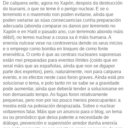
De calquera xeito, agora no Xapón, despois da destrucción
do tsunami, o que se teme é o perigo nuclear. E se o
terremoto e o maremoto non poden evitarse, aínda que
poden variarse as súas consecuencias cunha preparación
adecuada (abonda comparar os danos por terremoto no
Xapón e en Haití o pasado ano, cun terremoto abondo máis
débil), no terreo nuclear a cousa xa é máis humana. A
enerxía nulcear vese na controversia dende os seus inicios
e o emprego como bomba en troques de como fonte
enerxética. O certo é que as centrais nucleares xaponesas
están moi preparadas para eventos límites (coido que en
xeral máis que as españolas, aínda que non se digapor
parte dos expertos), pero, naturalmente, non para calquera
evento, e os efectos neste caso foron graves. Aínda está pro
solucionar o tema, e polo tanto nn se sabe se a gravidade
pode aumentar, aínda que deberái tender a solucionarse en
non demasiado tempo. As fugas foron relativamente
pequenas, pero non por iso pouco menos preocupantes: a
mostra está na poboación desprazada. Sobre o nuclear
voltaremos falar. Máis que un anuncio para o blog, un lema
ou ou pronóstico que deixa patente a necesidade de
diálogo, prevención e supervisión arredor dunha enerxía