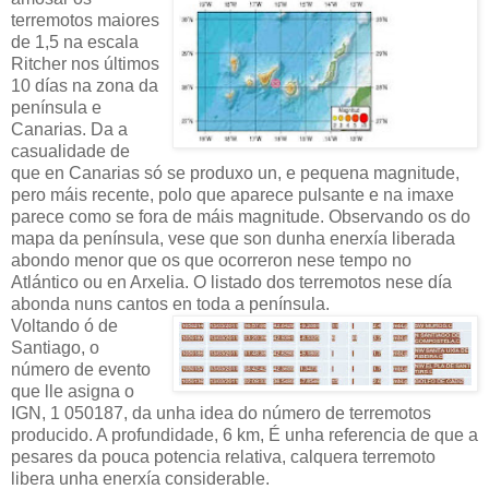
terremotos maiores
de 1,5 na escala
Ritcher nos últimos
10 días na zona da
península e
Canarias. Da a
casualidade de
que en Canarias só se produxo un, e pequena magnitude,
pero máis recente, polo que aparece pulsante e na imaxe
parece como se fora de máis magnitude. Observando os do
mapa da península, vese que son dunha enerxía liberada
abondo menor que os que ocorreron nese tempo no
Atlántico ou en Arxelia. O listado dos terremotos nese día
abonda nuns cantos en toda a península.
Voltando ó de
Santiago, o
número de evento
que lle asigna o
IGN, 1 050187, da unha idea do número de terremotos
producido. A profundidade, 6 km, É unha referencia de que a
pesares da pouca potencia relativa, calquera terremoto
libera unha enerxía considerable.