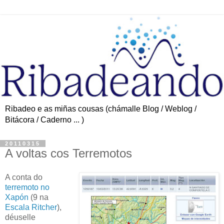
Ribadeo e as miñas cousas (chámalle Blog / Weblog /
Bitácora / Caderno ... )
20110315
A voltas cos Terremotos
A conta do
terremoto no
Xapón
(9 na
Escala Ritcher
),
déuselle