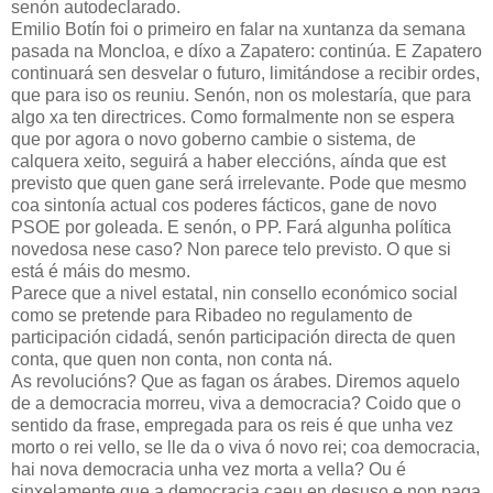
senón autodeclarado.
Emilio Botín foi o primeiro en falar na xuntanza da semana
pasada na Moncloa, e díxo a Zapatero: continúa. E Zapatero
continuará sen desvelar o futuro, limitándose a recibir ordes,
que para iso os reuniu. Senón, non os molestaría, que para
algo xa ten directrices. Como formalmente non se espera
que por agora o novo goberno cambie o sistema, de
calquera xeito, seguirá a haber eleccións, aínda que est
previsto que quen gane será irrelevante. Pode que mesmo
coa sintonía actual cos poderes fácticos, gane de novo
PSOE por goleada. E senón, o PP. Fará algunha política
novedosa nese caso? Non parece telo previsto. O que si
está é máis do mesmo.
Parece que a nivel estatal, nin consello económico social
como se pretende para Ribadeo no regulamento de
participación cidadá, senón participación directa de quen
conta, que quen non conta, non conta ná.
As revolucións? Que as fagan os árabes. Diremos aquelo
de a democracia morreu, viva a democracia? Coido que o
sentido da frase, empregada para os reis é que unha vez
morto o rei vello, se lle da o viva ó novo rei; coa democracia,
hai nova democracia unha vez morta a vella? Ou é
sinxelamente que a democracia caeu en desuso e non paga