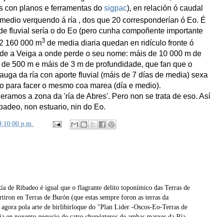
as con planos e ferramentas do
sigpac
), en relación ó caudal
medio verquendo á ría , dos que 20 corresponderían ó Eo. É
ede fluvial sería o do Eo (pero cunha compoñente importante
3
 2 160 000 m
de media diaria quedan en ridículo fronte ó
nde a Veiga a onde perde o seu nome: máis de 10 000 m de
 de 500 m e máis de 3 m de profundidade, que fan que o
uga da ría con aporte fluvial (máis de 7 días de media) sexa
io para facer o mesmo coa marea (día e medio).
deramos a zona da 'ría de Abres'. Pero non se trata de eso. Así
ibadeo, non estuario, nin do Eo.
9:10:00 p.m.
Ría de Ribadeo é igual que o flagrante delito toponímico das Terras de
tiron en Terras de Burón (que estas sempre foron as terras da
agora pola arte de birlibirloque do "Plan Lider -Oscos-Eo-Terras de
ria en noxento negocio de catro chupózteros de ambas marxes da Ría.