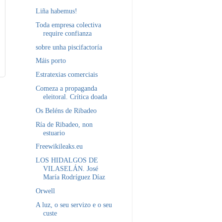
Liña habemus!
Toda empresa colectiva
require confianza
sobre unha piscifactoría
Máis porto
Estratexias comerciais
Comeza a propaganda
eleitoral. Crítica doada
Os Beléns de Ribadeo
Ría de Ribadeo, non
estuario
Freewikileaks.eu
LOS HIDALGOS DE
VILASELÁN. José
María Rodríguez Díaz
Orwell
A luz, o seu servizo e o seu
custe