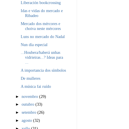
Liberación bookcrossing
Idas e vidas do mercado e
Ribadeo
Mercado dos mércores e
choiva neste mércores
Luns no mercado do Nadal
Nun día especial
...Houbera/haberá unhas
vidrieiras...? Ideas para
...
A importancia dos símbolos
De mulleres
A música fai ruído
►
novembro
(29)
►
outubro
(33)
►
setembro
(26)
►
agosto
(32)
►
xullo
(31)