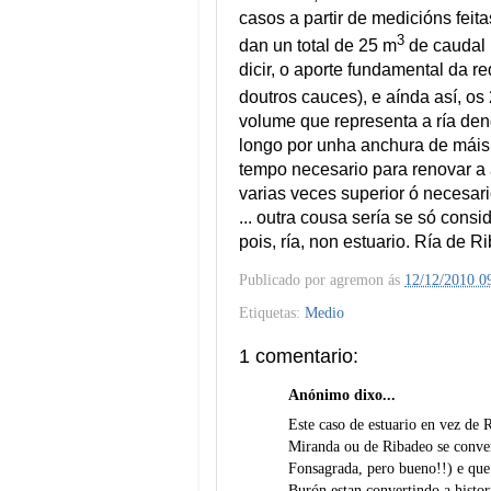
casos a partir de medicións feit
3
dan un total de 25 m
de caudal 
dicir, o aporte fundamental da r
doutros cauces), e aínda así, os
volume que representa a ría de
longo por unha anchura de máis
tempo necesario para renovar a a
varias veces superior ó necesar
... outra cousa sería se só consi
pois, ría, non estuario. Ría de R
Publicado por
agremon
ás
12/12/2010 0
Etiquetas:
Medio
1 comentario:
Anónimo dixo...
Este caso de estuario en vez de 
Miranda ou de Ribadeo se conver
Fonsagrada, pero bueno!!) e que 
Burón estan convertindo a histo