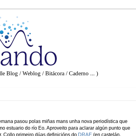
e Blog / Weblog / Bitácora / Caderno ... )
semana pasou polas miñas mans unha nova periodística que
mo estuario do río Eo. Aproveito para aclarar algún punto que
r. Collo primeiro dúas definicións do
DRAE
(en castelán,