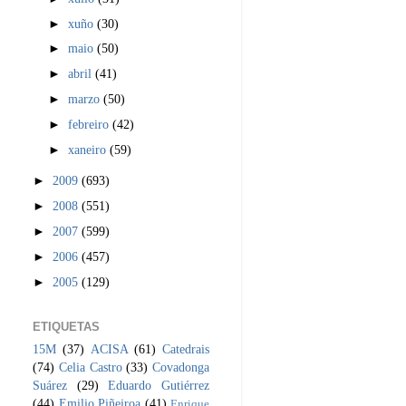
►
xuño
(30)
►
maio
(50)
►
abril
(41)
►
marzo
(50)
►
febreiro
(42)
►
xaneiro
(59)
►
2009
(693)
►
2008
(551)
►
2007
(599)
►
2006
(457)
►
2005
(129)
ETIQUETAS
15M
(37)
ACISA
(61)
Catedrais
(74)
Celia Castro
(33)
Covadonga
Suárez
(29)
Eduardo Gutiérrez
(44)
Emilio Piñeiroa
(41)
Enrique