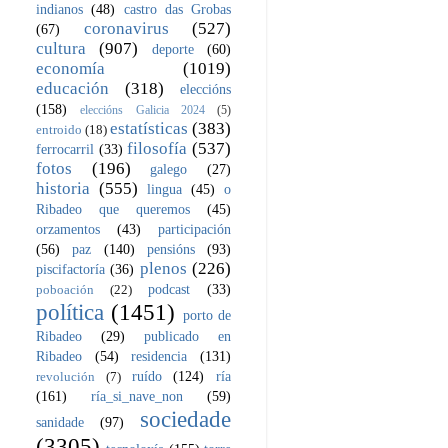
indianos
(48)
castro das Grobas
coronavirus
(527)
(67)
cultura
(907)
deporte
(60)
economía
(1019)
educación
(318)
eleccións
(158)
eleccións Galicia 2024
(5)
estatísticas
(383)
entroido
(18)
filosofía
(537)
ferrocarril
(33)
fotos
(196)
galego
(27)
historia
(555)
lingua
(45)
o
Ribadeo que queremos
(45)
orzamentos
(43)
participación
(56)
paz
(140)
pensións
(93)
plenos
(226)
piscifactoría
(36)
podcast
(33)
poboación
(22)
política
(1451)
porto de
Ribadeo
(29)
publicado en
Ribadeo
(54)
residencia
(131)
ruído
(124)
ría
revolución
(7)
(161)
ría_si_nave_non
(59)
sociedade
sanidade
(97)
(3305)