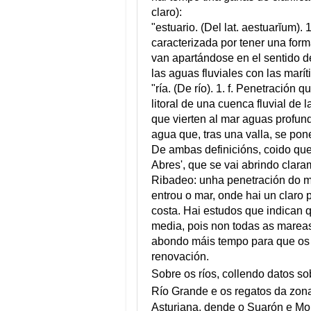
claro):
"estuario. (Del lat. aestuarĭum)
caracterizada por tener una for
van apartándose en el sentido de 
las aguas fluviales con las marít
"ría. (De río). 1. f. Penetración 
litoral de una cuenca fluvial de
que vierten al mar aguas profund
agua que, tras una valla, se po
De ambas definicións, coido que
Abres', que se vai abrindo claram
Ribadeo: unha penetración do m
entrou o mar, onde hai un claro
costa. Hai estudos que indican 
media, pois non todas as mareas
abondo máis tempo para que os r
renovación.
Sobre os ríos, collendo datos s
Río Grande e os regatos da zona
Asturiana, dende o Suarón e Mon