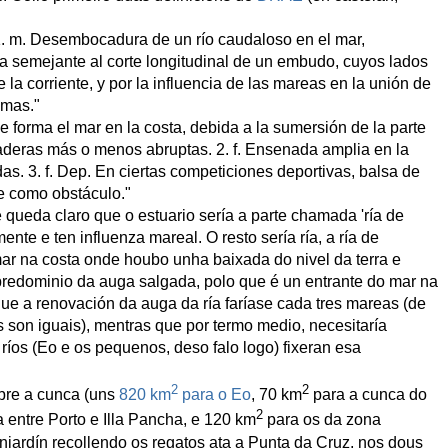
. 1. m. Desembocadura de un río caudaloso en el mar,
ma semejante al corte longitudinal de un embudo, cuyos lados
la corriente, y por la influencia de las mareas en la unión de
imas."
que forma el mar en la costa, debida a la sumersión de la parte
 laderas más o menos abruptas. 2. f. Ensenada amplia en la
as. 3. f. Dep. En ciertas competiciones deportivas, balsa de
ne como obstáculo."
 queda claro que o estuario sería a parte chamada 'ría de
ente e ten influenza mareal. O resto sería ría, a ría de
ar na costa onde houbo unha baixada do nivel da terra e
 predominio da auga salgada, polo que é un entrante do mar na
que a renovación da auga da ría faríase cada tres mareas (de
 son iguais), mentras que por termo medio, necesitaría
íos (Eo e os pequenos, deso falo logo) fixeran esa
2
2
obre a cunca (uns
820 km
para o Eo
, 70 km
para a cunca do
2
 entre Porto e Illa Pancha, e 120 km
para os da zona
jardín recollendo os regatos ata a Punta da Cruz, nos dous