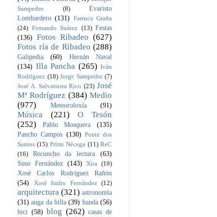
Evaristo
Sampedro
(8)
Lombardero
(131)
Farruco Graña
Festas
(24)
Fernando Suárez
(13)
Fotos Ribadeo
(627)
(136)
Fotos ría de Ribadeo
(288)
Galipedia
(60)
Hernán Naval
Illa Pancha
(265)
(134)
Iván
Rodríguez
(18)
Jorge Sampedro
(7)
José
José A. Salvatierra Rico
(23)
Mª Rodríguez
(384)
Medio
(977)
Meteoroloxía
(91)
Música
(221)
O Tesón
(252)
Pablo Mosquera
(135)
Pancho Campos
(130)
Ponte dos
Santos
(15)
Primi Nécega
(11)
ReC
Recuncho da lectura
(63)
(16)
Suso Fernández
(143)
Xira
(19)
Xosé Carlos Rodríguez Rañón
(54)
Xosé Isidro Fernández
(12)
arquitectura
(321)
astronomía
(31)
auga da billa
(39)
banda
(56)
blog
(262)
bici
(58)
casas de