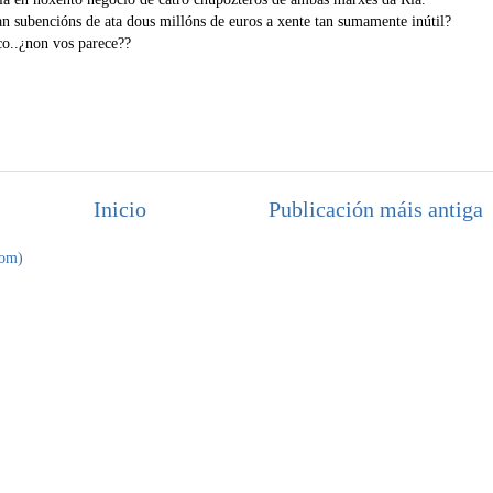
n subencións de ata dous millóns de euros a xente tan sumamente inútil?
co..¿non vos parece??
Inicio
Publicación máis antiga
tom)