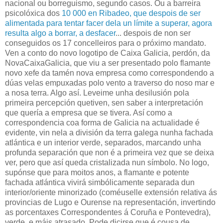
nacional ou borreguismo, segundo casos. Ou a barreira
psicolóxica dos
10 000 en Ribadeo, que despois de ser
alimentada para tentar facer dela un límite a superar, agora
resulta algo a borrar, a desfacer
... despois de non ser
conseguidos os 17 concelleiros para o próximo mandato.
Ven a conto do novo logotipo de Caixa Galicia, perdón, da
NovaCaixaGalicia, que viu a ser presentado polo flamante
novo xefe da tamén nova empresa como correspondendo a
dúas velas empuxadas polo vento a traverso do noso mar e
a nosa terra. Algo así. Leveime unha desilusión pola
primeira percepción quetiven, sen saber a interpretación
que quería a empresa que se tivera. Así como a
correspondencia coa forma de Galicia na actualidade é
evidente, vin nela a división da terra galega nunha fachada
atlántica e un interior verde, separados, marcando unha
profunda separación que non é a primeira vez que se deixa
ver, pero que así queda cristalizada nun símbolo. No logo,
supónse que para moitos anos, a flamante e potente
fachada atlántica vivirá simbólicamente separada dun
interior/oriente minorizado (coméuselle extensión relativa ás
provincias de Lugo e Ourense na representación, invertindo
as porcentaxes Correspondentes á Coruña e Pontevedra),
verde, e máis atrasado. Pode dicirse que é cousa de