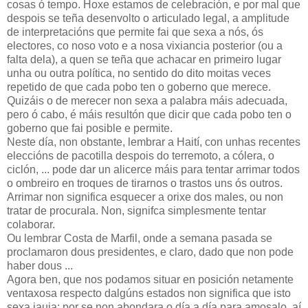
cosas ó tempo. Hoxe estamos de celebración, e por mal que
despois se teña desenvolto o articulado legal, a amplitude
de interpretacións que permite fai que sexa a nós, ós
electores, co noso voto e a nosa vixiancia posterior (ou a
falta dela), a quen se teña que achacar en primeiro lugar
unha ou outra política, no sentido do dito moitas veces
repetido de que cada pobo ten o goberno que merece.
Quizáis o de merecer non sexa a palabra máis adecuada,
pero ó cabo, é máis resultón que dicir que cada pobo ten o
goberno que fai posible e permite.
Neste día, non obstante, lembrar a Haití, con unhas recentes
eleccións de pacotilla despois do terremoto, a cólera, o
ciclón, ... pode dar un alicerce máis para tentar arrimar todos
o ombreiro en troques de tirarnos o trastos uns ós outros.
Arrimar non significa esquecer a orixe dos males, ou non
tratar de procurala. Non, signifca simplesmente tentar
colaborar.
Ou lembrar Costa de Marfil, onde a semana pasada se
proclamaron dous presidentes, e claro, dado que non pode
haber dous ...
Agora ben, que nos podamos situar en posición netamente
ventaxosa respecto dalgúns estados non significa que isto
sexa jauja: por se non abondara o día a día para amosalo, aí