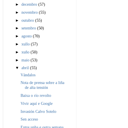
►
decembro
(57)
►
novembro
(55)
►
outubro
(55)
►
setembro
(50)
►
agosto
(70)
►
xullo
(57)
►
xuño
(50)
►
maio
(53)
▼
abril
(55)
Vándalos
Nota de prensa sobre a liña
de alta tensión
Baixa o río revolto
Vivir aquí e Google
Invasión Calvo Sotelo
Sen acceso
Entre unha e outra semana