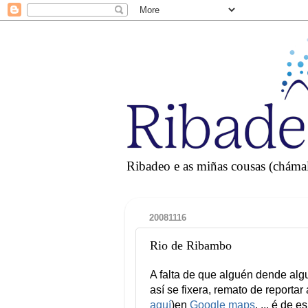
Ribadeo e as miñas cousas (chámall
20081116
Rio de Ribambo
A falta de que alguén dende algu
así se fixera, remato de reportar
aquí
)en
Google maps
. ... é de 