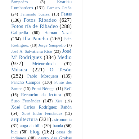
Evaristo
Sampedro
(8)
Lombardero
(131)
Farruco Graña
Festas
(24)
Fernando Suárez
(13)
Fotos Ribadeo
(627)
(136)
Fotos ría de Ribadeo
(288)
Galipedia
(60)
Hernán Naval
Illa Pancha
(265)
(134)
Iván
Rodríguez
(18)
Jorge Sampedro
(7)
José
José A. Salvatierra Rico
(23)
Mª Rodríguez
(384)
Medio
(977)
Meteoroloxía
(91)
Música
(221)
O Tesón
(252)
Pablo Mosquera
(135)
Pancho Campos
(130)
Ponte dos
Santos
(15)
Primi Nécega
(11)
ReC
Recuncho da lectura
(63)
(16)
Suso Fernández
(143)
Xira
(19)
Xosé Carlos Rodríguez Rañón
(54)
Xosé Isidro Fernández
(12)
arquitectura
(321)
astronomía
(31)
auga da billa
(39)
banda
(56)
blog
(262)
bici
(58)
casas de
indianos
(48)
castro das Grobas