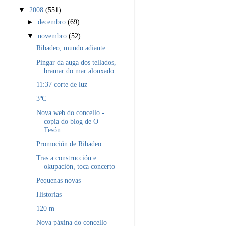
▼
2008
(551)
►
decembro
(69)
▼
novembro
(52)
Ribadeo, mundo adiante
Pingar da auga dos tellados,
bramar do mar alonxado
11:37 corte de luz
3ºC
Nova web do concello.-
copia do blog de O
Tesón
Promoción de Ribadeo
Tras a construcción e
okupación, toca concerto
Pequenas novas
Historias
120 m
Nova páxina do concello