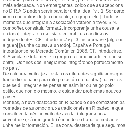
máis adecuada. Non embargantes, coido que as acepcións
no D.R.A.G poden servir para ter unha idea: "v.t. 1. Ser parte
xunto con outros de [un conxunto, un grupo, etc.]. Tódolos
membros que integran a asociación votaron a favor. SIN.
compoñer, constituír, formar.2. Incorporar [a unha cousa, a
un todo]. Integraron na lista electoral tres candidatos
independentes. CF. introducir. // v.p. 3. Incorporarse [algo ou
alguén] [a unha cousa, a un todo]. España e Portugal
integráronse no Mercado Común en 1986. CF. introducirse.
4. Asimilarse totalmente [ó grupo ou comunidade en que se
entra]. Os fillos dos inmigrantes integráronse perfectamente
no país."
De calquera xeito, (e aí están os diferentes significados que
trae o diccionario para interpretación da palabra) hai veces
que se di integrar e se pensa en asimilar ou nalgo polo
estilo, que non é o mesmo, e está a dar problemas noutros
países.
Mentras, a nova destacada en Ribadeo é que comezaron as
xornadas de automocion, xa tradicionais en Ribadeo, e que
constitúen tamén un xeito de axudar integrar á nosa
xuventude (e á inmigrante) ó mundo do traballo mediante
unha mellor formación. E, na zona, destacaría que seguimos