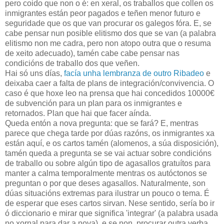
pero coido que non o é: en xeral, os traballos que collen os
inmigrantes están peor pagados e teñen menor futuro e
seguridade que os que van procurar os galegos fóra. E, se
cabe pensar nun posible elitismo dos que se van (a palabra
elitismo non me cadra, pero non atopo outra que o resuma
de xeito adecuado), tamén cabe cabe pensar nas
condicións de traballo dos que veñen.
Hai só uns días,
facía unha lembranza de outro Ribadeo
e
deixaba caer a falta de plans de integración/convivencia. O
caso é que hoxe leo na prensa que hai concedidos 10000€
de subvención para un plan para os inmigrantes e
retornados. Plan que hai que facer aínda.
Queda entón a nova pregunta: que se fará? E, mentras
parece que chega tarde por dúas razóns, os inmigrantes xa
están aquí, e os cartos tamén (alomenos, a súa disposición),
tamén queda a pregunta se se vai actuar sobre condicións
de traballo ou sobre algún tipo de agasallos gratuítos para
manter a calma temporalmente mentras os autóctonos se
preguntan o por que deses agasallos. Naturalmente, son
dúas situacións extremas para ilustrar un pouco o tema. É
de esperar que eses cartos sirvan. Nese sentido, sería bo ir
ó diccionario e mirar que significa 'integrar' (a palabra usada
no xornal para dar a nova), e se non, procurar outra verba