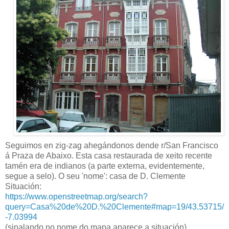
Seguimos en zig-zag ahegándonos dende r/San Francisco
á Praza de Abaixo. Esta casa restaurada de xeito recente
tamén era de indianos (a parte externa, evidentemente,
segue a selo). O seu 'nome': casa de D. Clemente
Situación:
https://www.openstreetmap.org/search?
query=Casa%20de%20D.%20Clemente#map=19/43.53715/
-7.03994
(sinalando no nome do mapa aparece a situación)