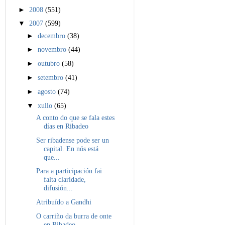
►
2008
(551)
▼
2007
(599)
►
decembro
(38)
►
novembro
(44)
►
outubro
(58)
►
setembro
(41)
►
agosto
(74)
▼
xullo
(65)
A conto do que se fala estes
días en Ribadeo
Ser ribadense pode ser un
capital. En nós está
que...
Para a participación fai
falta claridade,
difusión...
Atribuído a Gandhi
O carriño da burra de onte
en Ribadeo