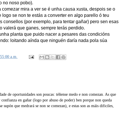
o no noso pobo).
ra comezar mira a ver se é unha causa xusta, despois se o
 logo se non te estás a converter en algo parello ó teu
os consellos (por exemplo, para tentar gañar) pero sen esas
o valerá que ganes, sempre terás perdido.
cunha planta que puido nacer a pesares das condicións
cendo: loitando aínda que ninguén daría nada pola súa
:55:00 a.m.
ldade de oportunidades son poucas: téñense medo e non comezan. As que
 confianza en gañar (logo por abuso de poder) ben porque non queda
e supón que medrará se non se comezan), e estas son as máis dificiles,