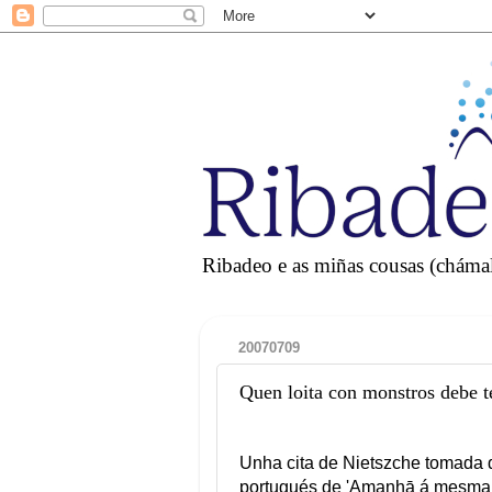
Ribadeo e as miñas cousas (chámall
20070709
Quen loita con monstros debe t
Unha cita de Nietszche tomada
portugués de 'Amanhā á mesma 