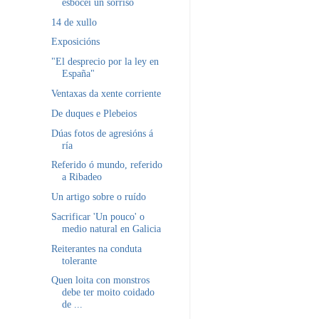
esbocei un sorriso
14 de xullo
Exposicións
"El desprecio por la ley en
España"
Ventaxas da xente corriente
De duques e Plebeios
Dúas fotos de agresións á
ría
Referido ó mundo, referido
a Ribadeo
Un artigo sobre o ruído
Sacrificar 'Un pouco' o
medio natural en Galicia
Reiterantes na conduta
tolerante
Quen loita con monstros
debe ter moito coidado
de ...