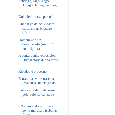
Santiago, Iago, Yago,
Thiago, James, Jacques,
... ...
Unha lembranza persoal
Unha lista de actividades
culturais en Ribadeo
(ob...
Homenaxe a un
descoñecido (mar 109),
un artigo xa ...
A conta dunha exposición.
Divagacións dunha tarde
...
Ribadeo e o oceano
Estratexias vs. estratexias
(mar108), un artigo do...
Unha carta da Plataforma
pola defensa da ría de
Ri...
«Non entendo por que a
xente marcha a traballar
fóra»