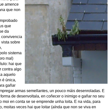
que amence
ana que non
comprobado
us que
se da
 convivencia
 vista sobre
o,
polo sistema
bro mal)
tulo: hai que
r contra algo
 a aquelo
n é única,
ara gañar
empregar armas semellantes, un pouco máis desenroladas. E
e forma de desenvoltala, en coñecer o inimigo e gañar no seu
elo moi en conta se se emprende unha loita. E na vida, para
eno, moitas veces hai que loitar (aínda que non se viva en