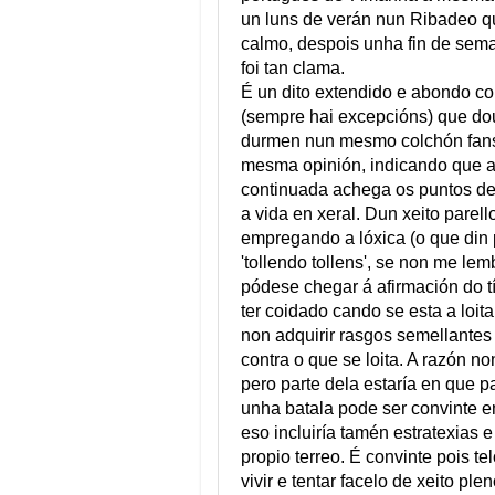
un luns de verán nun Ribadeo 
calmo, despois unha fin de sem
foi tan clama.
É un dito extendido e abondo 
(sempre hai excepcións) que do
durmen nun mesmo colchón fan
mesma opinión, indicando que a
continuada achega os puntos de
a vida en xeral. Dun xeito parell
empregando a lóxica (o que din 
'tollendo tollens', se non me lem
pódese chegar á afirmación do tí
ter coidado cando se esta a loita
non adquirir rasgos semellantes
contra o que se loita. A razón no
pero parte dela estaría en que p
unha batala pode ser convinte 
eso incluiría tamén estratexias 
propio terreo. É convinte pois t
vivir e tentar facelo de xeito pl