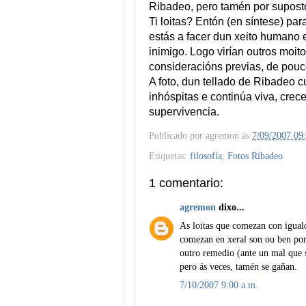
Ribadeo, pero tamén por supost
Ti loitas? Entón (en síntese) pa
estás a facer dun xeito humano e
inimigo. Logo virían outros moit
consideracións previas, de pouc
A foto, dun tellado de Ribadeo 
inhóspitas e continúa viva, cre
supervivencia.
Publicado por
agremon
ás
7/09/2007 09
Etiquetas:
filosofía
,
Fotos Ribadeo
1 comentario:
agremon
dixo...
As loitas que comezan con igua
comezan en xeral son ou ben por
outro remedio (ante un mal que s
pero ás veces, tamén se gañan.
7/10/2007 9:00 a.m.