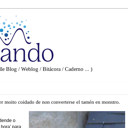
e Blog / Weblog / Bitácora / Caderno ... )
er moito coidado de non converterse el tamén en monstro.
 dende o
hora' para