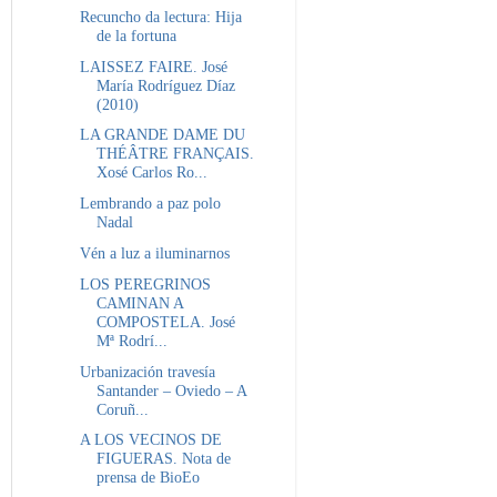
Recuncho da lectura: Hija
de la fortuna
LAISSEZ FAIRE. José
María Rodríguez Díaz
(2010)
LA GRANDE DAME DU
THÉÂTRE FRANÇAIS.
Xosé Carlos Ro...
Lembrando a paz polo
Nadal
Vén a luz a iluminarnos
LOS PEREGRINOS
CAMINAN A
COMPOSTELA. José
Mª Rodrí...
Urbanización travesía
Santander – Oviedo – A
Coruñ...
A LOS VECINOS DE
FIGUERAS. Nota de
prensa de BioEo