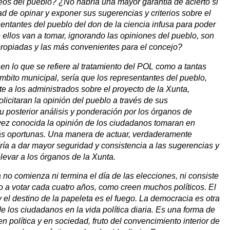
eseos del pueblo? ¿No habría una mayor garantía de acierto si
dad de opinar y exponer sus sugerencias y criterios sobre el
ntantes del pueblo del don de la ciencia infusa para poder
 ellos van a tomar, ignorando las opiniones del pueblo, son
propiadas y las más convenientes para el concejo?
en lo que se refiere al tratamiento del POL como a tantas
mbito municipal, sería que los representantes del pueblo,
 a los administrados sobre el proyecto de la Xunta,
licitaran la opinión del pueblo a través de sus
u posterior análisis y ponderación por los órganos de
 vez conocida la opinión de los ciudadanos tomaran en
ás oportunas. Una manera de actuar, verdaderamente
ría a dar mayor seguridad y consistencia a las sugerencias y
levar a los órganos de la Xunta.
no comienza ni termina el día de las elecciones, ni consiste
o a votar cada cuatro años, como creen muchos políticos. El
 el destino de la papeleta es el fuego. La democracia es otra
de los ciudadanos en la vida política diaria. Es una forma de
 política y en sociedad, fruto del convencimiento interior de