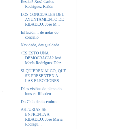
Bestial! Xosé Carlos
Rodríguez Rañón
LOS CONCEJALES DEL
AYUNTAMIENTO DE
RIBADEO. José M...
Inflación... de notas do
concello
Navidade, desigualdade
¿ES ESTO UNA
DEMOCRACIA? José
María Rodríguez Díaz...
SI QUIEREN ALGO, QUE
SE PRESENTEN A
LAS ELECCIONES...
Dúas visións do pleno do
luns en Ribadeo
Do Chío de decembro
ASTURIAS SE
ENFRENTA A
RIBADEO. José María
Rodrígu...