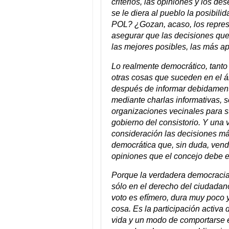
criterios, las opiniones y los d
se le diera al pueblo la posibili
POL? ¿Gozan, acaso, los represe
asegurar que las decisiones que
las mejores posibles, las más a
Lo realmente democrático, tanto 
otras cosas que suceden en el á
después de informar debidamente
mediante charlas informativas, so
organizaciones vecinales para s
gobierno del consistorio. Y una
consideración las decisiones m
democrática que, sin duda, vend
opiniones que el concejo debe e
Porque la verdadera democracia 
sólo en el derecho del ciudadan
voto es efímero, dura muy poco y
cosa. Es la participación activa 
vida y un modo de comportarse en