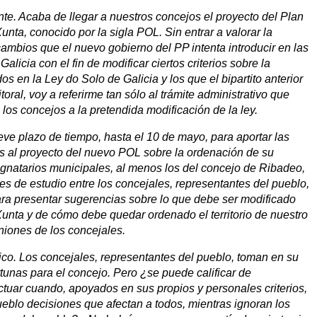
nte. Acaba de llegar a nuestros concejos el proyecto del Plan
unta, conocido por la sigla POL. Sin entrar a valorar la
ambios que el nuevo gobierno del PP intenta introducir en las
licia con el fin de modificar ciertos criterios sobre la
dos en la Ley do Solo de Galicia y los que el bipartito anterior
toral, voy a referirme tan sólo al trámite administrativo que
los concejos a la pretendida modificación de la ley.
ve plazo de tiempo, hasta el 10 de mayo, para aportar las
s al proyecto del nuevo POL sobre la ordenación de su
 dignatarios municipales, al menos los del concejo de Ribadeo,
s de estudio entre los concejales, representantes del pueblo,
para presentar sugerencias sobre lo que debe ser modificado
 Xunta y de cómo debe quedar ordenado el territorio de nuestro
iniones de los concejales.
co. Los concejales, representantes del pueblo, toman en su
unas para el concejo. Pero ¿se puede calificar de
ctuar cuando, apoyados en sus propios y personales criterios,
blo decisiones que afectan a todos, mientras ignoran los