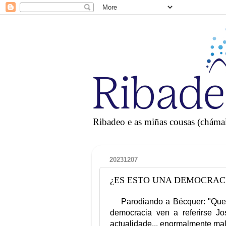
Ribadeo e as miñas cousas (chámall
20231207
¿ES ESTO UNA DEMOCRACIA? 
Parodiando a Bécquer: "Qu
democracia ven a referirse J
actualidade... enormalmente ma