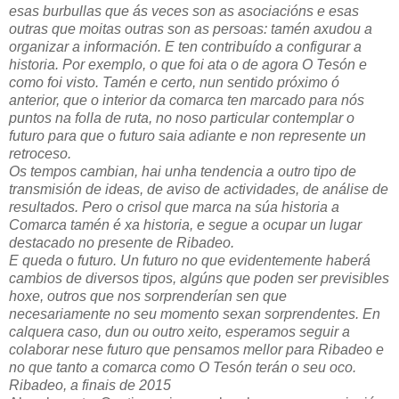
esas burbullas que ás veces son as asociacións e esas
outras que moitas outras son as persoas: tamén axudou a
organizar a información. E ten contribuído a configurar a
historia. Por exemplo, o que foi ata o de agora O Tesón e
como foi visto. Tamén e certo, nun sentido próximo ó
anterior, que o interior da comarca ten marcado para nós
puntos na folla de ruta, no noso particular contemplar o
futuro para que o futuro saia adiante e non represente un
retroceso.
Os tempos cambian, hai unha tendencia a outro tipo de
transmisión de ideas, de aviso de actividades, de análise de
resultados. Pero o crisol que marca na súa historia a
Comarca tamén é xa historia, e segue a ocupar un lugar
destacado no presente de Ribadeo.
E queda o futuro. Un futuro no que evidentemente haberá
cambios de diversos tipos, algúns que poden ser previsibles
hoxe, outros que nos sorprenderían sen que
necesariamente no seu momento sexan sorprendentes. En
calquera caso, dun ou outro xeito, esperamos seguir a
colaborar nese futuro que pensamos mellor para Ribadeo e
no que tanto a comarca como O Tesón terán o seu oco.
Ribadeo, a finais de 2015