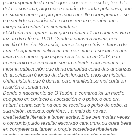
parte importante da xente que a coñece e escribe, le e fala
dela, a comarca, algo que e común, de andar pola casa, non
un sinxelo nome propio por moito que lle corresponda. Ese
é o sentido da minúscula: non un rebaixe, senón unha
integración natural na comunidade.
5000 números quere dicir que o número 1 da comarca viu a
luz un dia aló por 1919. Cando a comarca naceu, non
existía O Tesón. Si existía, dende tempo atrás, o banco de
area de aparición cíclica na ría, pero non a asociación que
leva o seu nome, que esperaría a ter vida en 2003, cun
nacemento que remataría sendo referido pola comarca, a
mesma publicación que daría cumprida conta das andanzas
da asociación ó longo da ducia longa de anos de historia.
Unha historia que é densa, pero maniféstase moi curta en
relación ó semanario.
Dende o nacemento de O Tesón, a comarca foi un medio
que puxo en contacto a asociación e o pobo, o que era
natural nunha canle na que se recolleu o pulso do pobo, a
súa visión, queixas, opinións… a mais de novas,
creatividade literaria e tamén liortas. E se ben moitas veces
o conxunto puido resultar escorado cara unha ou outra beira
en competencia, tamén a propia sociedade ribadense