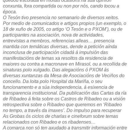
quedou escorada en moitas ocasións na súa opinión
conxunta, fora compartida ou non por nós, cando tocou a
época.
O Tesón tivo presencia no semanario de diversos xeitos.
Por medio de comunicados e artigos propios (un exemplo, o
18 de xuño de 2005, co artigo ‘O Tesón e o PXOM’), ou de
participantes na asociación, nova de actividades,
entrevistas a membros, referencias alleas… presencia
mantida con temáticas diversas, dende a petición aínda
inconclusa de participación cidadá á impulsión das
manifestacións de temas xa resoltos da residencia de
maiores ou contra a macronave en Mirasol, ou a recollida de
sinaturas polo xulgado. Das alegacións ó PXOM ás
diversas xuntanzas da Mesa de Asociacións de Veciños do
concello. Da loita polo Hospital da Mariña, o seu
funcionamento e a súa independencia, á esixencia de
transparencia institucional. Da publicación das Cartas da ría
de Ribadeo á feita sobre os Castros de Ribadeo ou a visión
retrospectiva sobre o Ribadeo que queremos en ‘Ribadeo
no tempo, a través da imaxes’. Do impulso para recuperar
As Grobas ós ciclos de charlas e cineforum sobre temas
relacionados con Ribadeo e os ribadenses…
A comarca non só ten axudado a transmitir información entre