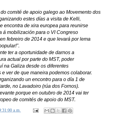
do comité de apoio galego ao Movemento dos
anizando estes días a visita de Kelli,
 encontra de xira europea para reunirse
ra á mobilización para o VI Congreso
en febreiro de 2014 e que levará por lema
popular!".
nte ter a oportunidade de darnos a
ura actual por parte do MST, poder
í na Galiza desde os diferentes
s e ver de que maneira podemos colaborar.
rganizando un encontro para o día 1 de
rde, no Lavadoiro (rúa dos Fornos).
evante porque en outubro de 2014 vai ter
ropeo de comités de apoio do MST.
9:31:00 a.m.