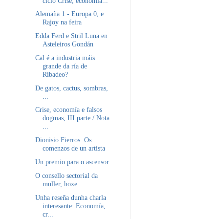
ciclo Crise, economía...
Alemaña 1 - Europa 0, e
Rajoy na feira
Edda Ferd e Stril Luna en
Asteleiros Gondán
Cal é a industria máis
grande da ría de
Ribadeo?
De gatos, cactus, sombras,
...
Crise, economía e falsos
dogmas, III parte / Nota
...
Dionisio Fierros. Os
comenzos de un artista
Un premio para o ascensor
O consello sectorial da
muller, hoxe
Unha reseña dunha charla
interesante: Economía,
cr...