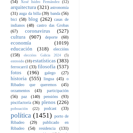
(54)
Xosé Isidro Fernández
(12)
arquitectura
(321)
astronomía
(31)
auga da billa
(39)
banda
(56)
blog
(262)
bici
(58)
casas de
indianos
(48)
castro das Grobas
coronavirus
(527)
(67)
cultura
(907)
deporte
(60)
economía
(1019)
educación
(318)
eleccións
(158)
eleccións Galicia 2024
(5)
estatísticas
(383)
entroido
(18)
filosofía
(537)
ferrocarril
(33)
fotos
(196)
galego
(27)
historia
(555)
lingua
(45)
o
Ribadeo que queremos
(45)
orzamentos
(43)
participación
(56)
paz
(140)
pensións
(93)
plenos
(226)
piscifactoría
(36)
podcast
(33)
poboación
(22)
política
(1451)
porto de
Ribadeo
(29)
publicado en
Ribadeo
(54)
residencia
(131)