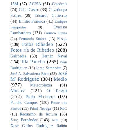
15M
(37)
ACISA
(61)
Catedrais
(74)
Celia Castro
(33)
Covadonga
Suárez
(29)
Eduardo Gutiérrez
(44)
Emilio Piñeiroa
(41)
Enrique
Evaristo
Sampedro
(8)
Lombardero
(131)
Farruco Graña
Festas
(24)
Fernando Suárez
(13)
Fotos Ribadeo
(627)
(136)
Fotos ría de Ribadeo
(288)
Galipedia
(60)
Hernán Naval
Illa Pancha
(265)
(134)
Iván
Rodríguez
(18)
Jorge Sampedro
(7)
José
José A. Salvatierra Rico
(23)
Mª Rodríguez
(384)
Medio
(977)
Meteoroloxía
(91)
Música
(221)
O Tesón
(252)
Pablo Mosquera
(135)
Pancho Campos
(130)
Ponte dos
Santos
(15)
Primi Nécega
(11)
ReC
Recuncho da lectura
(63)
(16)
Suso Fernández
(143)
Xira
(19)
Xosé Carlos Rodríguez Rañón