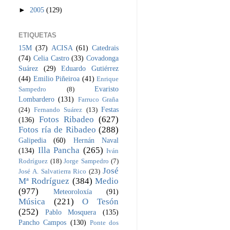
►
2005
(129)
ETIQUETAS
15M
(37)
ACISA
(61)
Catedrais
(74)
Celia Castro
(33)
Covadonga
Suárez
(29)
Eduardo Gutiérrez
(44)
Emilio Piñeiroa
(41)
Enrique
Evaristo
Sampedro
(8)
Lombardero
(131)
Farruco Graña
Festas
(24)
Fernando Suárez
(13)
Fotos Ribadeo
(627)
(136)
Fotos ría de Ribadeo
(288)
Galipedia
(60)
Hernán Naval
Illa Pancha
(265)
(134)
Iván
Rodríguez
(18)
Jorge Sampedro
(7)
José
José A. Salvatierra Rico
(23)
Mª Rodríguez
(384)
Medio
(977)
Meteoroloxía
(91)
Música
(221)
O Tesón
(252)
Pablo Mosquera
(135)
Pancho Campos
(130)
Ponte dos