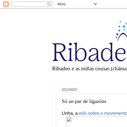
Ribadeo e as miñas cousas (chámall
20120607
Só un par de ligazóns
Unha, a
wiki sobre o movement