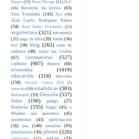
Santos
(15)
Primi Nécega
(11)
ReC
Recuncho da lectura
(63)
(16)
Suso Fernández
(143)
Xira
(19)
Xosé Carlos Rodríguez Rañón
(54)
Xosé Isidro Fernández
(12)
arquitectura
(321)
astronomía
(31)
auga da billa
(39)
banda
(56)
blog
(262)
bici
(58)
casas de
indianos
(48)
castro das Grobas
coronavirus
(527)
(67)
cultura
(907)
deporte
(60)
economía
(1019)
educación
(318)
eleccións
(158)
eleccións Galicia 2024
(5)
estatísticas
(383)
entroido
(18)
filosofía
(537)
ferrocarril
(33)
fotos
(196)
galego
(27)
historia
(555)
lingua
(45)
o
Ribadeo que queremos
(45)
orzamentos
(43)
participación
(56)
paz
(140)
pensións
(93)
plenos
(226)
piscifactoría
(36)
podcast
(33)
poboación
(22)