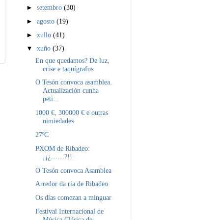
►
setembro
(30)
►
agosto
(19)
►
xullo
(41)
▼
xuño
(37)
En que quedamos? De luz,
crise e taquígrafos
O Tesón convoca asamblea.
Actualización cunha
peti...
1000 €, 300000 € e outras
nimiedades
27ºC
PXOM de Ribadeo:
¡¡¿……?!!
O Tesón convoca Asamblea
Arredor da ría de Ribadeo
Os días comezan a minguar
Festival Internacional de
Música Clásica de