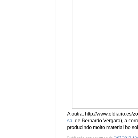
A outra, http://www.eldiario.es/z
sa
, de Bernardo Vergara), a corr
producindo moito material bo sob
Publicado por
agremon
ás
6/07/2012 10