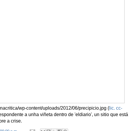
onacritica/wp-content/uploads/2012/06/precipicio.jpg (
lic. cc-
espondente a unha viñeta dentro de 'eldiario', un sitio que está
re a crise.
:00:00 p.m.