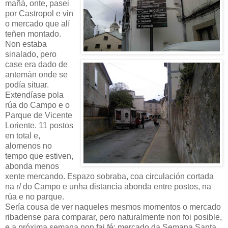
mañá, onte, pasei
por Castropol e vin
o mercado que alí
teñen montado.
Non estaba
sinalado, pero
case era dado de
antemán onde se
podía situar.
Extendíase pola
rúa do Campo e o
Parque de Vicente
Loriente. 11 postos
en total e,
alomenos no
tempo que estiven,
abonda menos
xente mercando. Espazo sobraba, coa circulación cortada
na r/ do Campo e unha distancia abonda entre postos, na
rúa e no parque.
Sería cousa de ver naqueles mesmos momentos o mercado
ribadense para comparar, pero naturalmente non foi posible,
e a próxima semana non fai fé: mercado da Semana Santa.