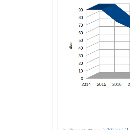
Publicado por
agremon
ás
2/25/2024 11: