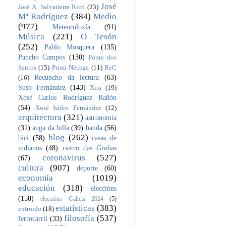
José
José A. Salvatierra Rico
(23)
Mª Rodríguez
(384)
Medio
(977)
Meteoroloxía
(91)
Música
(221)
O Tesón
(252)
Pablo Mosquera
(135)
Pancho Campos
(130)
Ponte dos
Santos
(15)
Primi Nécega
(11)
ReC
Recuncho da lectura
(63)
(16)
Suso Fernández
(143)
Xira
(19)
Xosé Carlos Rodríguez Rañón
(54)
Xosé Isidro Fernández
(12)
arquitectura
(321)
astronomía
(31)
auga da billa
(39)
banda
(56)
blog
(262)
bici
(58)
casas de
indianos
(48)
castro das Grobas
coronavirus
(527)
(67)
cultura
(907)
deporte
(60)
economía
(1019)
educación
(318)
eleccións
(158)
eleccións Galicia 2024
(5)
estatísticas
(383)
entroido
(18)
filosofía
(537)
ferrocarril
(33)