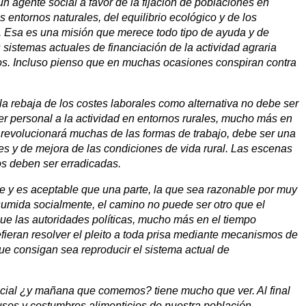
un agente social a favor de la fijación de poblaciones en
 entornos naturales, del equilibrio ecológico y de los
a. Esa es una misión que merece todo tipo de ayuda y de
sistemas actuales de financiación de la actividad agraria
os. Incluso pienso que en muchas ocasiones conspiran contra
a rebaja de los costes laborales como alternativa no debe ser
er personal a la actividad en entornos rurales, mucho más en
a revolucionará muchas de las formas de trabajo, debe ser una
es y de mejora de las condiciones de vida rural. Las escenas
s deben ser erradicadas.
e y es aceptable que una parte, la que sea razonable por muy
sumida socialmente, el camino no puede ser otro que el
que las autoridades políticas, mucho más en el tiempo
efieran resolver el pleito a toda prisa mediante mecanismos de
ue consigan sea reproducir el sistema actual de
icial ¿y mañana que comemos? tiene mucho que ver. Al final
usos y costumbres alimenticios de nuestra población.