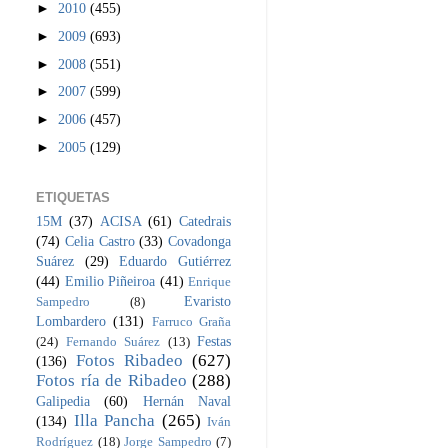
►
2010
(455)
►
2009
(693)
►
2008
(551)
►
2007
(599)
►
2006
(457)
►
2005
(129)
ETIQUETAS
15M
(37)
ACISA
(61)
Catedrais
(74)
Celia Castro
(33)
Covadonga
Suárez
(29)
Eduardo Gutiérrez
(44)
Emilio Piñeiroa
(41)
Enrique
Evaristo
Sampedro
(8)
Lombardero
(131)
Farruco Graña
Festas
(24)
Fernando Suárez
(13)
Fotos Ribadeo
(627)
(136)
Fotos ría de Ribadeo
(288)
Galipedia
(60)
Hernán Naval
Illa Pancha
(265)
(134)
Iván
Rodríguez
(18)
Jorge Sampedro
(7)