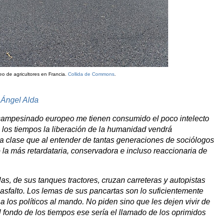
o de agricultores en Francia.
Collida de Commons
.
?
Ángel Alda
campesinado europeo me tienen consumido el poco intelecto
e los tiempos la liberación de la humanidad vendrá
a clase que al entender de tantas generaciones de sociólogos
o la más retardataria, conservadora e incluso reaccionaria de
s, de sus tanques tractores, cruzan carreteras y autopistas
sfalto. Los lemas de sus pancartas son lo suficientemente
 los políticos al mando. No piden sino que les dejen vivir de
 fondo de los tiempos ese sería el llamado de los oprimidos