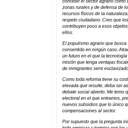
concebir el sector agrario como 
zonas rurales y de defensa de los
recursos físicos de la naturalez
respeto ciudadano. Creo que los 
contribuyen poco a esos objetiv
ellos.
El populismo agrario que busca l
consentido en ningún caso. Atra
un futuro en el que la tecnologí
misión que tenga ventajas fiscal
de inmigrantes semi esclavizado
Como toda reforma tiene su cost
elevada que resulte, deba ser a
debate social abierto. Me temo 
electoral en el que entramos, pr
nuevos subsidios que lo único q
compensaciones al sector.
Por supuesto que la pregunta in
todo empieza y termina con los 