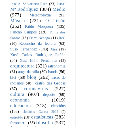
José
José A. Salvatierra Rico
(23)
Mª Rodríguez
(384)
Medio
(977)
Meteoroloxía
(91)
Música
(221)
O Tesón
(252)
Pablo Mosquera
(135)
Pancho Campos
(130)
Ponte dos
Santos
(15)
Primi Nécega
(11)
ReC
Recuncho da lectura
(63)
(16)
Suso Fernández
(143)
Xira
(19)
Xosé Carlos Rodríguez Rañón
(54)
Xosé Isidro Fernández
(12)
arquitectura
(321)
astronomía
(31)
auga da billa
(39)
banda
(56)
blog
(262)
bici
(58)
casas de
indianos
(48)
castro das Grobas
coronavirus
(527)
(67)
cultura
(907)
deporte
(60)
economía
(1019)
educación
(318)
eleccións
(158)
eleccións Galicia 2024
(5)
estatísticas
(383)
entroido
(18)
filosofía
(537)
ferrocarril
(33)