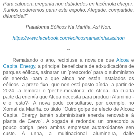
Para calquera pregunta non dubidedes en facérnola chegar.
Xuntos poderemos parar este expolio. Alegade, compartide,
difundide!!"
Plataforma Eólicos Na Mariña, Así Non.
https://www.facebook.com/eolicosnamarinha.asinon
--
Rematando o ano, recibiuse a nova de que
Alcoa
e
Capital Energy
, a principal beneficiaria de adxudicacións de
parques eólicos, asinaran un 'preacordo' para o subministro
de enerxía -para a que aínda non están instalados os
eólicos- a prezo fixo -que non está posto aínda- a partir de
2024 -a lembrar o 'peche-moratoria' de Alcoa- da cuarta
parte da enerxía que Alcoa necesita para producir Aluminio -
e o resto?-. A nova pode consultarse, por exemplo, no
Xornal da Mariña, co título "Outro golpe de efecto de Alcoa;
Capital Energy tamén subministrará enerxía renovable á
planta de Cervo". A xogada é redonda: un preacordo a
pouco obriga, pero ambas empresas autoaxúdanse sen
custe. A unha, a multinacional alumineira, dalle