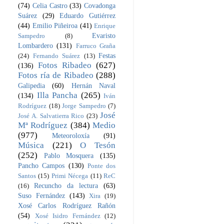
(74)
Celia Castro
(33)
Covadonga
Suárez
(29)
Eduardo Gutiérrez
(44)
Emilio Piñeiroa
(41)
Enrique
Evaristo
Sampedro
(8)
Lombardero
(131)
Farruco Graña
Festas
(24)
Fernando Suárez
(13)
Fotos Ribadeo
(627)
(136)
Fotos ría de Ribadeo
(288)
Galipedia
(60)
Hernán Naval
Illa Pancha
(265)
(134)
Iván
Rodríguez
(18)
Jorge Sampedro
(7)
José
José A. Salvatierra Rico
(23)
Mª Rodríguez
(384)
Medio
(977)
Meteoroloxía
(91)
Música
(221)
O Tesón
(252)
Pablo Mosquera
(135)
Pancho Campos
(130)
Ponte dos
Santos
(15)
Primi Nécega
(11)
ReC
Recuncho da lectura
(63)
(16)
Suso Fernández
(143)
Xira
(19)
Xosé Carlos Rodríguez Rañón
(54)
Xosé Isidro Fernández
(12)