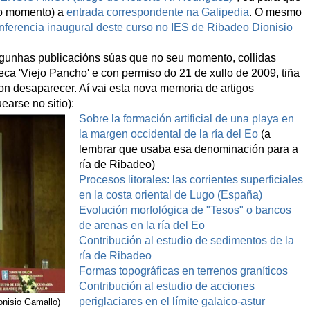
lo momento) a
entrada correspondente na Galipedia
. O mesmo
nferencia inaugural deste curso no IES de Ribadeo Dionisio
 algunhas publicacións súas que no seu momento, collidas
eca 'Viejo Pancho' e con permiso do 21 de xullo de 2009, tiña
on desaparecer. Aí vai esta nova memoria de artigos
earse no sitio):
Sobre la formación artificial de una playa en
la margen occidental de la ría del Eo
(a
lembrar que usaba esa denominación para a
ría de Ribadeo)
Procesos litorales: las corrientes superficiales
en la costa oriental de Lugo (España)
Evolución morfológica de "Tesos" o bancos
de arenas en la ría del Eo
Contribución al estudio de sedimentos de la
ría de Ribadeo
Formas topográficas en terrenos graníticos
Contribución al estudio de acciones
periglaciares en el límite galaico-astur
onisio Gamallo)