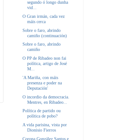
segundo ó longo dunha
vid...
O Gran irmán, cada vez
máis cerca
Sobre o faro, abrindo
camiño (continuación)
Sobre o faro, abrindo
camiño
O PP de Ribadeo non fai
política, artigo de José
M...
'A Mariña, con máis
presenza e poder na
Deputación'
O incordio da democracia.
Mentres, en Ribadeo...
Política de partido ou
política de pobo?
A vida parisina, vista por
Dionisio Fierros
Corona González Santos e