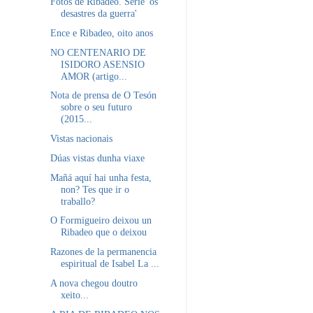
Fotos de Ribadeo. Serie 'os
desastres da guerra'
Ence e Ribadeo, oito anos
NO CENTENARIO DE
ISIDORO ASENSIO
AMOR (artigo...
Nota de prensa de O Tesón
sobre o seu futuro
(2015...
Vistas nacionais
Dúas vistas dunha viaxe
Mañá aquí hai unha festa,
non? Tes que ir o
traballo?
O Formigueiro deixou un
Ribadeo que o deixou
Razones de la permanencia
espiritual de Isabel La ...
A nova chegou doutro
xeito...