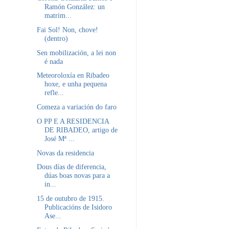
Ramón González: un
matrim...
Fai Sol! Non, chove!
(dentro)
Sen mobilización, a lei non
é nada
Meteoroloxía en Ribadeo
hoxe, e unha pequena
refle...
Comeza a variación do faro
O PP E A RESIDENCIA
DE RIBADEO, artigo de
José Mª ...
Novas da residencia
Dous días de diferencia,
dúas boas novas para a
in...
15 de outubro de 1915.
Publicacións de Isidoro
Ase...