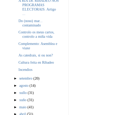
A RIA DE RIBADEO NOS
PROGRAMAS
ELECTORAIS. Artigo
...
Do (noso) mar...
contaminado
Controlo os meus cartos,
controlo a miña vida
Complemento: Asemblea e
viaxe
As catedrais, si ou non?
Cultura feita en Ribadeo
Incendios
►
setembro
(20)
►
agosto
(14)
►
xullo
(31)
►
xuño
(31)
►
maio
(41)
►
abril
(51)