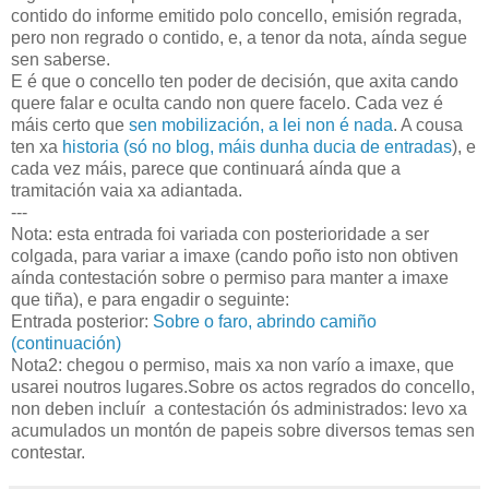
contido do informe emitido polo concello, emisión regrada,
pero non regrado o contido, e, a tenor da nota, aínda segue
sen saberse.
E é que o concello ten poder de decisión, que axita cando
quere falar e oculta cando non quere facelo. Cada vez é
máis certo que
sen mobilización, a lei non é nada
. A cousa
ten xa
historia (só no blog, máis dunha ducia de entradas
), e
cada vez máis, parece que continuará aínda que a
tramitación vaia xa adiantada.
---
Nota: esta entrada foi variada con posterioridade a ser
colgada, para variar a imaxe (cando poño isto non obtiven
aínda contestación sobre o permiso para manter a imaxe
que tiña), e para engadir o seguinte:
Entrada posterior:
Sobre o faro, abrindo camiño
(continuación)
Nota2: chegou o permiso, mais xa non varío a imaxe, que
usarei noutros lugares.Sobre os actos regrados do concello,
non deben incluír a contestación ós administrados: levo xa
acumulados un montón de papeis sobre diversos temas sen
contestar.