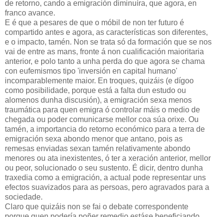
de retorno, cando a emigración diminuíra, que agora, en
franco avance.
E é que a pesares de que o móbil de non ter futuro é
compartido antes e agora, as características son diferentes,
e o impacto, tamén. Non se trata só da formación que se nos
vai de entre as mans, fronte á non cualificación maioritaria
anterior, e polo tanto a unha perda do que agora se chama
con eufemismos tipo 'inversión en capital humano'
incomparablemente maior. En troques, quizáis (e dígoo
como posibilidade, porque está a falta dun estudo ou
alomenos dunha discusión), a emigración sexa menos
traumática para quen emigra ó controlar máis o medio de
chegada ou poder comunicarse mellor coa súa orixe. Ou
tamén, a importancia do retorno económico para a terra de
emigración sexa abondo menor que antano, pois as
remesas enviadas sexan tamén relativamente abondo
menores ou ata inexistentes, ó ter a xeración anterior, mellor
ou peor, solucionado o seu sustento. É dicir, dentro dunha
traxedia como a emigración, a actual pode representar uns
efectos suavizados para as persoas, pero agravados para a
sociedade.
Claro que quizáis non se fai o debate correspondente
porque quen podería poñer remedio estáse beneficiando