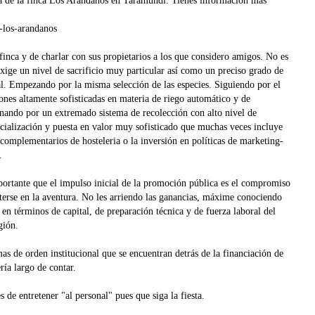
ata de la finca Los Arándanos en Taramundi. Tienes información mas
e-los-arandanos
finca y de charlar con sus propietarios a los que considero amigos. No es
Exige un nivel de sacrificio muy particular así como un preciso grado de
l. Empezando por la misma selección de las especies. Siguiendo por el
iones altamente sofisticadas en materia de riego automático y de
minando por un extremado sistema de recolección con alto nivel de
cialización y puesta en valor muy sofisticado que muchas veces incluye
complementarios de hosteleria o la inversión en políticas de marketing-
.
rtante que el impulso inicial de la promoción pública es el compromiso
terse en la aventura. No les arriendo las ganancias, máxime conociendo
 en términos de capital, de preparación técnica y de fuerza laboral del
gión.
as de orden institucional que se encuentran detrás de la financiación de
ía largo de contar.
s de entretener "al personal" pues que siga la fiesta.