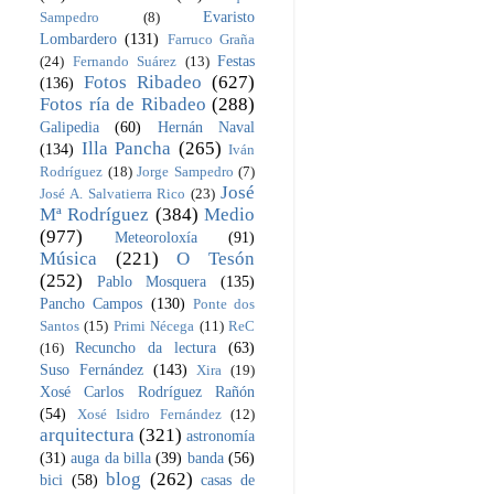
Evaristo
Sampedro
(8)
Lombardero
(131)
Farruco Graña
Festas
(24)
Fernando Suárez
(13)
Fotos Ribadeo
(627)
(136)
Fotos ría de Ribadeo
(288)
Galipedia
(60)
Hernán Naval
Illa Pancha
(265)
(134)
Iván
Rodríguez
(18)
Jorge Sampedro
(7)
José
José A. Salvatierra Rico
(23)
Mª Rodríguez
(384)
Medio
(977)
Meteoroloxía
(91)
Música
(221)
O Tesón
(252)
Pablo Mosquera
(135)
Pancho Campos
(130)
Ponte dos
Santos
(15)
Primi Nécega
(11)
ReC
Recuncho da lectura
(63)
(16)
Suso Fernández
(143)
Xira
(19)
Xosé Carlos Rodríguez Rañón
(54)
Xosé Isidro Fernández
(12)
arquitectura
(321)
astronomía
(31)
auga da billa
(39)
banda
(56)
blog
(262)
bici
(58)
casas de