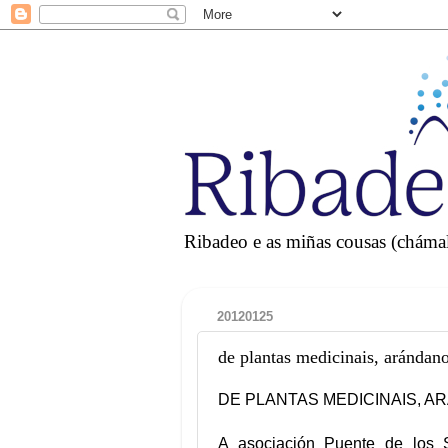
Ribadeo e as miñas cousas (chámall
20120125
de plantas medicinais, arándan
DE PLANTAS MEDICINAIS, 
A asociación Puente de los 