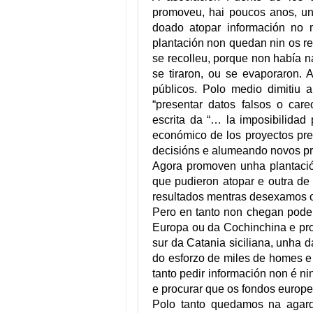
promoveu, hai poucos anos, un
doado atopar información no 
plantación non quedan nin os r
se recolleu, porque non había na
se tiraron, ou se evaporaron. 
públicos. Polo medio dimitiu 
“presentar datos falsos o car
escrita da “… la imposibilidad 
económico de los proyectos pr
decisións e alumeando novos pro
Agora promoven unha plantació
que pudieron atopar e outra d
resultados mentras desexamos o 
Pero en tanto non chegan poder
Europa ou da Cochinchina e pro
sur da Catania siciliana, unha d
do esforzo de miles de homes e
tanto pedir información non é ni
e procurar que os fondos europeo
Polo tanto quedamos na agar