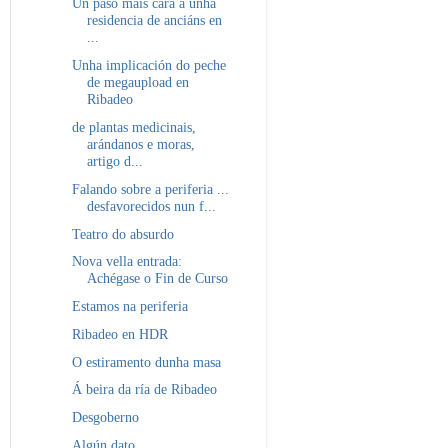
Un paso máis cara a unha
residencia de anciáns en
...
Unha implicación do peche
de megaupload en
Ribadeo
de plantas medicinais,
arándanos e moras,
artigo d...
Falando sobre a periferia ...
desfavorecidos nun f...
Teatro do absurdo
Nova vella entrada:
Achégase o Fin de Curso
Estamos na periferia
Ribadeo en HDR
O estiramento dunha masa
Á beira da ría de Ribadeo
Desgoberno
Algún dato