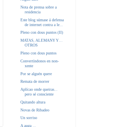
Nota de prensa sobre a
residencia
Este blog súmase á defensa
de internet contra a le...
Pleno con dous puntos (II)
MATAS, ALEMANY Y…
OTROS
Pleno con dous puntos
Convertíndonos en non-
xente
Por se alguén quere
Remata de morrer
Aplícao onde queiras...
pero sé consciente
Quitando altura
Novas de Ribadeo
Un sorriso
A auga ...