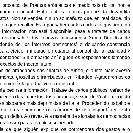
 proxecto de Prantas arómaticas e medicinais do cal non é
momento actual. Entre outras cousas porque da devandita
estos. Non se vendeu nin un so mañuzo que, en realidade, nin
da que recoller. Está por saber cantos cartos se gastaron, ou
A información non está disponible, pese a tratarse de cartos
a responsable das finanzas acusando á Xunta Directiva de
eciendo de los informes pertinentes” e deixando constancia
para ejercer mi cargo en cuanto al control de la legalidad y
esentados” Sin embargo ahí siguen os responsables tomando
xectos de incerto futuro.
n de arándanos nas chairas de Arnao, o punto mais avesío
e moras, grosellas e frambuesas en Ribadeo. Agardaremos os
maior éxito productivo e comercial.
ía pedirse información. Trátase de cartos públicos, veñan de
ceden dos impostos dos europeos, sexan de Vilaframil ou do
as bisbarras mais deprimidas de Italia. Proceden do traballo e
 mulleres e non nacen nas árbores de xeito espontáneo. Polo
ngún delito. Ao revés, é a maneira de afortalar as democracias
s sirvan para algo útil á sociedade.
da de que alguén explique os pormenores dos gastos e o