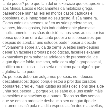
tanto poder? pero que fan del un exercicio que os aproxima
aos Minos, Eacos e Radamantes da mitoloxía grega,
baseandose nunhas leis en moitos casos caducas e
obsoletas, que interpretan ao seu gosto, á súa maneira.
Como todas as persoas, teñen as súas preferencias,
valores, ideas, gostos, isto indudablemente plasmase,
implícitamente, nas súas decisións, nos seus autos, por iso
penso que é un erro dar tanto poder a uns persoeiros que
despois de aprobar uns estudos poden pasar a decidir
frívolamente sobre a vida da xente. A estes semi-deuses
deberían facerlles probas psicológicas, facerlles examen
exhaustivos para saber se adolecen de prepotencia, de
algún tipo de fobia, racismo, odio cara algún grupo social,
político ou relixoso… Iso sería o mínimo para alguén que
aglutina tanto poder.
Ás persoas deberían xulgarnos persoas, non deuses
descafeinados; digoo porque estou a prol dos xurados
populares, creo eu mais xustas as súas decisións que a de
unha soa persoa… porque xa se sabe que uns están máis
sometidos a tentacións que outros. Todos os días vemos
que se emiten ordes de deshaucio sen nengún tipo de
miramentos, só pola maldita especulación dos matavellas,