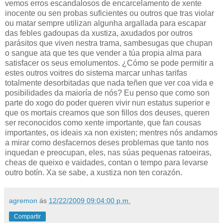
vemos erros escandalosos de encarcelamento de xente
inocente ou sen probas suficientes ou outros que tras violar
ou matar sempre utilizan algunha argallada para escapar
das febles gadoupas da xustiza, axudados por outros
parásitos que viven nestra trama, sambesugas que chupan
o sangue ata que tes que vender a túa propia alma para
satisfacer os seus emolumentos. ¿Cómo se pode permitir a
estes outros voitres do sistema marcar unhas tarifas
totalmente desorbitadas que nada teñen que ver coa vida e
posibilidades da maioría de nós? Eu penso que como son
parte do xogo do poder queren vivir nun estatus superior e
que os mortais creamos que son fillos dos deuses, queren
ser reconocidos como xente importante, que fan cousas
importantes, os ideais xa non existen; mentres nós andamos
a mirar como desfacernos deses problemas que tanto nos
inquedan e preocupan, eles, nas súas pequenas ratoeiras,
cheas de queixo e vaidades, contan o tempo para levarse
outro botín. Xa se sabe, a xustiza non ten corazón.
agremon
ás
12/22/2009 09:04:00 p.m.
Compartir