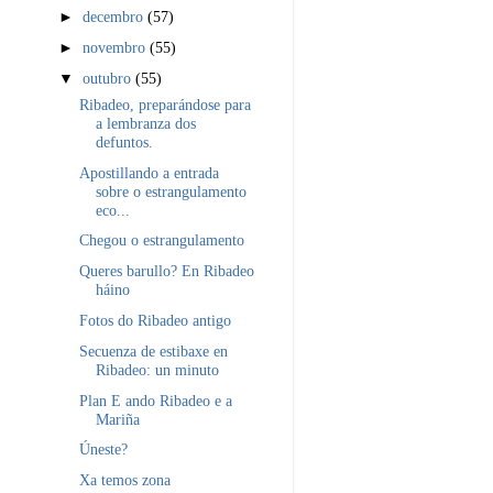
►
decembro
(57)
►
novembro
(55)
▼
outubro
(55)
Ribadeo, preparándose para
a lembranza dos
defuntos.
Apostillando a entrada
sobre o estrangulamento
eco...
Chegou o estrangulamento
Queres barullo? En Ribadeo
háino
Fotos do Ribadeo antigo
Secuenza de estibaxe en
Ribadeo: un minuto
Plan E ando Ribadeo e a
Mariña
Úneste?
Xa temos zona