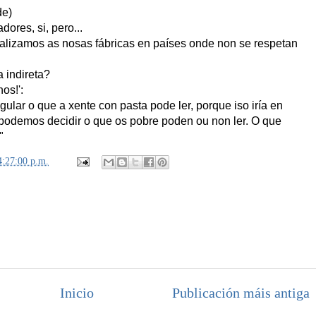
de)
dores, si, pero...
alizamos as nosas fábricas en países onde non se respetan
a indireta?
nos!':
lar o que a xente con pasta pode ler, porque iso iría en
i podemos decidir o que os pobre poden ou non ler. O que
"
4:27:00 p.m.
Inicio
Publicación máis antiga