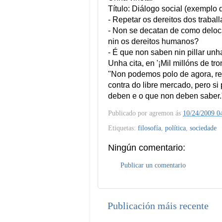
Título: Diálogo social (exemplo 
- Repetar os dereitos dos traballa
- Non se decatan de como deloc
nin os dereitos humanos?
- É que non saben nin pillar unh
Unha cita, en '¡Mil millóns de tro
"Non podemos polo de agora, regu
contra do libre mercado, pero s
deben e o que non deben saber.
Publicado por
agremon
ás
10/24/2009 0
Etiquetas:
filosofía
,
política
,
sociedade
Ningún comentario:
Publicar un comentario
Publicación máis recente