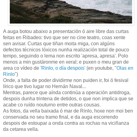
A auga botou abaixo a presentación ó aire libre das curtas
feitas en Ribadeo: tivo que ser no cine teatro, coas xente
sen avisar. Curtas que tiñan moita miga, con algúns
defectos técnicos lóxicos nunha realización total de pouco
tempo, seguindo o lema non escrito 'apresa, apresa'. Polo
menos a min gustáronme en xeral; e puxen o meu gran de
area co vídeo de
'Rinlo, o día despois'
(en youtube, "
Olas en
Rinlo
")
Onde, a falta de poder dividirme non puiden ir, foi ó fesival
lírico que tivo lugar no Hernán Naval...
Mentras, parece que aínda continúa a operación antidroga,
despois dunha trintena de detidos, o que non implica que se
acabe co ruído nouturno entre outras cousas.
As fotos, da vella baixada ó mar de Rinlo, hoxe non moi ben
conservada no seu tramo final, e da auga escorrendo
despois de estoupar a onda contra as rochas na viciñanza
da cetarea vella.