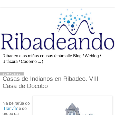
Ribadeo e as miñas cousas (chámalle Blog / Weblog /
Bitácora / Caderno ... )
20070810
Casas de Indianos en Ribadeo. VIII
Casa de Docobo
Na beirarúa do
'
Tranvía
' e do
grupo da