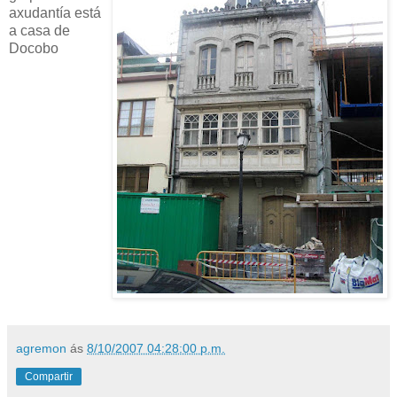
axudantía está
a casa de
Docobo
agremon
ás
8/10/2007 04:28:00 p.m.
Compartir