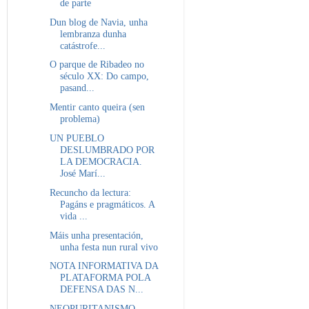
de parte
Dun blog de Navia, unha
lembranza dunha
catástrofe...
O parque de Ribadeo no
século XX: Do campo,
pasand...
Mentir canto queira (sen
problema)
UN PUEBLO
DESLUMBRADO POR
LA DEMOCRACIA.
José Marí...
Recuncho da lectura:
Pagáns e pragmáticos. A
vida ...
Máis unha presentación,
unha festa nun rural vivo
NOTA INFORMATIVA DA
PLATAFORMA POLA
DEFENSA DAS N...
NEOPURITANISMO.