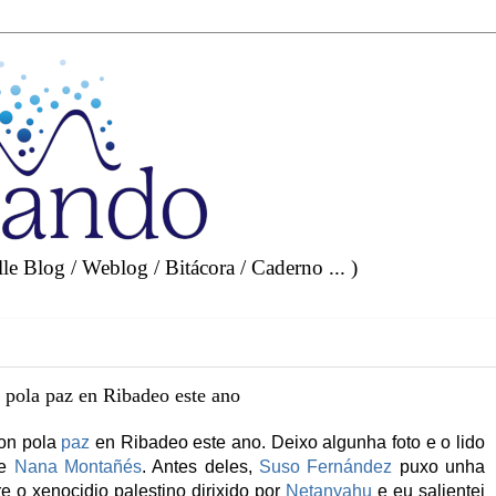
e Blog / Weblog / Bitácora / Caderno ... )
n pola paz en Ribadeo este ano
ion pola
paz
en Ribadeo este ano. Deixo algunha foto e o lido
de
Nana Montañés
. Antes deles,
Suso Fernández
puxo unha
e o xenocidio palestino dirixido por
Netanyahu
e eu salientei