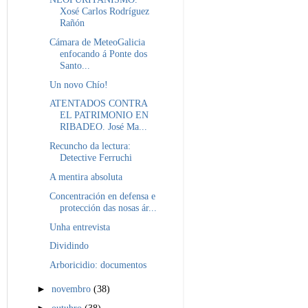
Xosé Carlos Rodríguez
Rañón
Cámara de MeteoGalicia
enfocando á Ponte dos
Santo...
Un novo Chío!
ATENTADOS CONTRA
EL PATRIMONIO EN
RIBADEO. José Ma...
Recuncho da lectura:
Detective Ferruchi
A mentira absoluta
Concentración en defensa e
protección das nosas ár...
Unha entrevista
Dividindo
Arboricidio: documentos
►
novembro
(38)
►
outubro
(38)