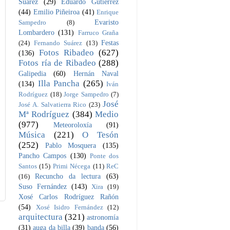
Suárez
(29)
Eduardo Gutiérrez
(44)
Emilio Piñeiroa
(41)
Enrique
Evaristo
Sampedro
(8)
Lombardero
(131)
Farruco Graña
Festas
(24)
Fernando Suárez
(13)
Fotos Ribadeo
(627)
(136)
Fotos ría de Ribadeo
(288)
Galipedia
(60)
Hernán Naval
Illa Pancha
(265)
(134)
Iván
Rodríguez
(18)
Jorge Sampedro
(7)
José
José A. Salvatierra Rico
(23)
Mª Rodríguez
(384)
Medio
(977)
Meteoroloxía
(91)
Música
(221)
O Tesón
(252)
Pablo Mosquera
(135)
Pancho Campos
(130)
Ponte dos
Santos
(15)
Primi Nécega
(11)
ReC
Recuncho da lectura
(63)
(16)
Suso Fernández
(143)
Xira
(19)
Xosé Carlos Rodríguez Rañón
(54)
Xosé Isidro Fernández
(12)
arquitectura
(321)
astronomía
(31)
auga da billa
(39)
banda
(56)