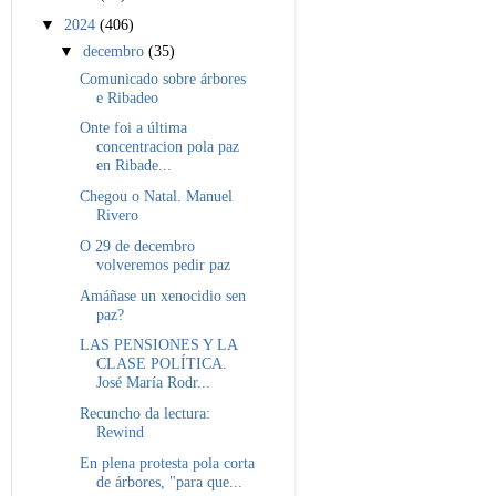
▼
2024
(406)
▼
decembro
(35)
Comunicado sobre árbores
e Ribadeo
Onte foi a última
concentracion pola paz
en Ribade...
Chegou o Natal. Manuel
Rivero
O 29 de decembro
volveremos pedir paz
Amáñase un xenocidio sen
paz?
LAS PENSIONES Y LA
CLASE POLÍTICA.
José María Rodr...
Recuncho da lectura:
Rewind
En plena protesta pola corta
de árbores, "para que...