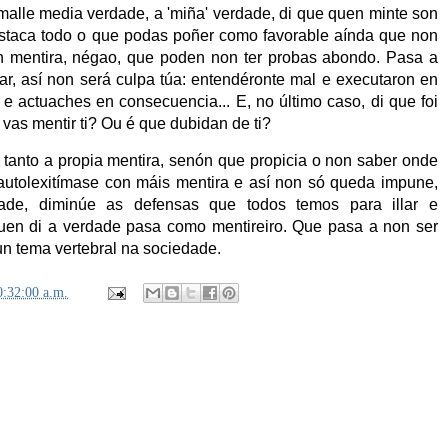
alle media verdade, a 'miña' verdade, di que quen minte son
estaca todo o que podas poñer como favorable aínda que non
en mentira, négao, que poden non ter probas abondo. Pasa a
ar, así non será culpa túa: entendéronte mal e executaron en
e actuaches en consecuencia... E, no último caso, di que foi
vas mentir ti? Ou é que dubidan de ti?
tanto a propia mentira, senón que propicia o non saber onde
autolexitímase con máis mentira e así non só queda impune,
de, diminúe as defensas que todos temos para illar e
uen di a verdade pasa como mentireiro. Que pasa a non ser
n tema vertebral na sociedade.
0:32:00 a.m.