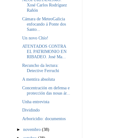
Xosé Carlos Rodríguez
Rañón
Cámara de MeteoGalicia
enfocando á Ponte dos
Santo...
Un novo Chío!
ATENTADOS CONTRA
EL PATRIMONIO EN
RIBADEO. José Ma...
Recuncho da lectura:
Detective Ferruchi
A mentira absoluta
Concentración en defensa e
protección das nosas ár...
Unha entrevista
Dividindo
Arboricidio: documentos
►
novembro
(38)
►
outubro
(38)