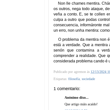
Non lle chames mentira. Chám
os outros, nega todo ataque, d
veña a conto. E, se te collen 
culpa a outro que podas control
consecuencia, informáronte mal 
un erro, non unha mentira: como 
O problema da mentira non é 
está a verdade. Que a mentira 
senón que contamina a verda
comprender a realidade. Que q
considerada problema cando é u
Publicado por
agremon
ás
12/13/2024 1
Etiquetas:
filosofía
,
sociedade
1 comentario:
Anónimo dixo...
Que artigo máis acaído!