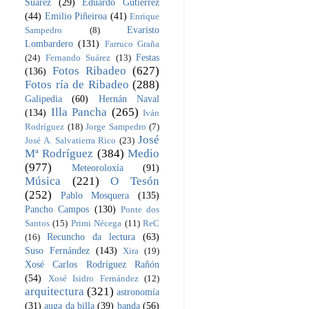
Suárez
(29)
Eduardo Gutiérrez
(44)
Emilio Piñeiroa
(41)
Enrique
Evaristo
Sampedro
(8)
Lombardero
(131)
Farruco Graña
Festas
(24)
Fernando Suárez
(13)
Fotos Ribadeo
(627)
(136)
Fotos ría de Ribadeo
(288)
Galipedia
(60)
Hernán Naval
Illa Pancha
(265)
(134)
Iván
Rodríguez
(18)
Jorge Sampedro
(7)
José
José A. Salvatierra Rico
(23)
Mª Rodríguez
(384)
Medio
(977)
Meteoroloxía
(91)
Música
(221)
O Tesón
(252)
Pablo Mosquera
(135)
Pancho Campos
(130)
Ponte dos
Santos
(15)
Primi Nécega
(11)
ReC
Recuncho da lectura
(63)
(16)
Suso Fernández
(143)
Xira
(19)
Xosé Carlos Rodríguez Rañón
(54)
Xosé Isidro Fernández
(12)
arquitectura
(321)
astronomía
(31)
auga da billa
(39)
banda
(56)