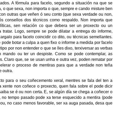
ltados. A fórmula para facelo, segundo a situación na que se
era, o que sexa, non importa o que, sempre e cando misture ben
con outras que veñen ó seu conto (que sexa verdade ou non,
e ós consellos dos técnicos como respaldo. Non importa que
íticas, sen relación co que debera ser un proxecto ou un
 tratar. Logo, sempre se pode dilatar a entrega do informe,
rgalo para facelo coincidir co dito, ou técnicas semellantes.
 pode botar a culpa a quen fixo o informe a medida por facelo
tipo por non entender o que se lles dixo, terxiversar as verbas
en mando ou ter un despiste. Como se pode contemplar, as
s. Claro que, se se usan unha e outra vez, poden rematar por
celerar o proceso de mentiras para que a verdade non teña
e outra.
cto para o seu coñecemento xeral, mentres se fala del ten a
 xente non coñece o proxecto, quen fala sobre el pode dicir
aiba se é ou non certa. E, se algún día se chega a coñecer o
e, no tempo pasado pode xa terse esquecido a mentira (pode
), ou, no caso menos favorable, ser xa auga pasada, desa que