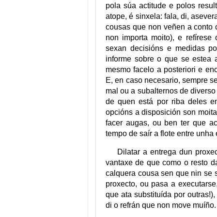
pola súa actitude e polos resu
atope, é sinxela: fala, di, asev
cousas que non veñen a conto 
non importa moito), e refíres
sexan decisións e medidas pol
informe sobre o que se estea a
mesmo facelo a posteriori e enca
E, en caso necesario, sempre se
mal ou a subalternos de diverso 
de quen está por riba deles 
opcións a disposición son moita
facer augas, ou ben ter que a
tempo de saír a flote entre unha 
Dilatar a entrega dun proxe
vantaxe de que como o resto da
calquera cousa sen que nin se s
proxecto, ou pasa a executars
que ata substituída por outras!
di o refrán que non move muíño.