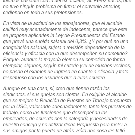
tuvimos bastante con la del ex alcalde, Sr. Pérez Vacas, que
no tuvo ningún problema en firmar el convenio anterior,
cediendo en todo a sus pretensiones.
En vista de la actitud de los trabajadores, que el alcalde
calificó muy acertadamente de indecente, parece que este
se propone aplicarles la Ley de Presupuestos del Estado
que prevé una subida salarial del 0,3%. ¿Y por qué no una
congelación salarial, sujeta a revisión dependiendo de la
eficiencia y eficacia con la que desempeñen su cometido?
Porque, aunque la mayoría ejercen su cometido de forma
ejemplar, algunos, según mi criterio y el de muchos vecinos,
no pasan el examen de ingreso en cuanto a eficacia y trato
respetuoso con los usuarios que a ellos acuden.
Aunque en una cosa, sí, creo que tienen razón los
sindicatos, si sus quejas son ciertas. En exigirle al alcalde
que se mejore la Relación de Puestos de Trabajo propuesta
por la USC, valorando adecuadamente, tanto los puestos de
trabajo, como las funciones que desempeñan los
empleados, de acuerdo con la categoría y necesidades de
nuestro concejo y no utilizar dicha Propuesta para meter a
sus amigos por la puerta de atrás. Sólo una cosa les faltó