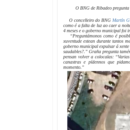
O BNG de Ribadeo pregunta ca
O concelleiro do BNG
Martín G
como é a falta de luz ao caer a noi
4 meses e o goberno municipal foi i
“Preguntámonos como é posible
xuventude estean durante tantos me
goberno municipal expulsar á xente
saudables?.” Graña pregunta tamén 
pensan volver a colocalas: “Varia
canastras e pídennos que pidamo
momento.”