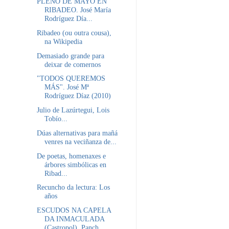
PLENO DE MAYO EN
RIBADEO. José María
Rodríguez Día...
Ribadeo (ou outra cousa),
na Wikipedia
Demasiado grande para
deixar de comernos
"TODOS QUEREMOS
MÁS". José Mª
Rodríguez Díaz (2010)
Julio de Lazúrtegui, Lois
Tobío...
Dúas alternativas para mañá
venres na veciñanza de...
De poetas, homenaxes e
árbores simbólicas en
Ribad...
Recuncho da lectura: Los
años
ESCUDOS NA CAPELA
DA INMACULADA
(Castropol). Panch...