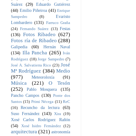
Suárez
(29)
Eduardo Gutiérrez
(44)
Emilio Piñeiroa
(41)
Enrique
Evaristo
Sampedro
(8)
Lombardero
(131)
Farruco Graña
Festas
(24)
Fernando Suárez
(13)
Fotos Ribadeo
(627)
(136)
Fotos ría de Ribadeo
(288)
Galipedia
(60)
Hernán Naval
Illa Pancha
(265)
(134)
Iván
Rodríguez
(18)
Jorge Sampedro
(7)
José
José A. Salvatierra Rico
(23)
Mª Rodríguez
(384)
Medio
(977)
Meteoroloxía
(91)
Música
(221)
O Tesón
(252)
Pablo Mosquera
(135)
Pancho Campos
(130)
Ponte dos
Santos
(15)
Primi Nécega
(11)
ReC
Recuncho da lectura
(63)
(16)
Suso Fernández
(143)
Xira
(19)
Xosé Carlos Rodríguez Rañón
(54)
Xosé Isidro Fernández
(12)
arquitectura
(321)
astronomía