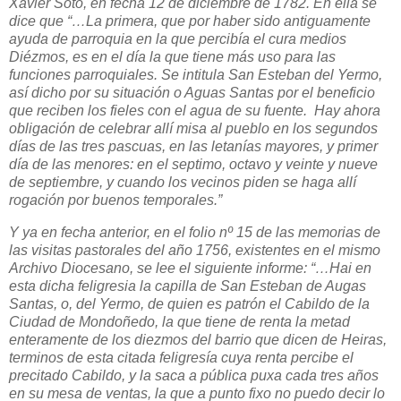
Xavier Soto, en fecha 12 de diciembre de 1782. En ella se
dice que “…La primera, que por haber sido antiguamente
ayuda de parroquia en la que percibía el cura medios
Diézmos, es en el día la que tiene más uso para las
funciones parroquiales. Se intitula San Esteban del Yermo,
así dicho por su situación o Aguas Santas por el beneficio
que reciben los fieles con el agua de su fuente. Hay ahora
obligación de celebrar allí misa al pueblo en los segundos
días de las tres pascuas, en las letanías mayores, y primer
día de las menores: en el septimo, octavo y veinte y nueve
de septiembre, y cuando los vecinos piden se haga allí
rogación por buenos temporales.”
Y ya en fecha anterior, en el folio nº 15 de las memorias de
las visitas pastorales del año 1756, existentes en el mismo
Archivo Diocesano, se lee el siguiente informe: “…Hai en
esta dicha feligresia la capilla de San Esteban de Augas
Santas, o, del Yermo, de quien es patrón el Cabildo de la
Ciudad de Mondoñedo, la que tiene de renta la metad
enteramente de los diezmos del barrio que dicen de Heiras,
terminos de esta citada feligresía cuya renta percibe el
precitado Cabildo, y la saca a pública puxa cada tres años
en su mesa de ventas, la que a punto fixo no puedo decir lo