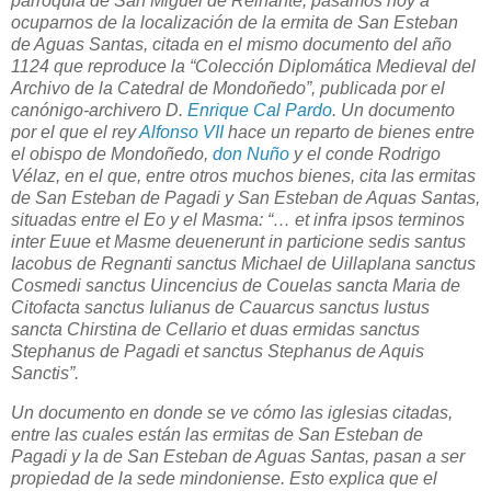
parroquia de San Miguel de Reinante, pasamos hoy a
ocuparnos de la localización de la ermita de San Esteban
de Aguas Santas, citada en el mismo documento del año
1124 que reproduce la “Colección Diplomática Medieval del
Archivo de la Catedral de Mondoñedo”, publicada por el
canónigo-archivero D.
Enrique Cal Pardo
. Un documento
por el que el rey
Alfonso VII
hace un reparto de bienes entre
el obispo de Mondoñedo,
don Nuño
y el conde Rodrigo
Vélaz, en el que, entre otros muchos bienes, cita las ermitas
de San Esteban de Pagadi y San Esteban de Aquas Santas,
situadas entre el Eo y el Masma: “… et infra ipsos terminos
inter Euue et Masme deuenerunt in particione sedis santus
Iacobus de Regnanti sanctus Michael de Uillaplana sanctus
Cosmedi sanctus Uincencius de Couelas sancta Maria de
Citofacta sanctus Iulianus de Cauarcus sanctus Iustus
sancta Chirstina de Cellario et duas ermidas sanctus
Stephanus de Pagadi et sanctus Stephanus de Aquis
Sanctis”.
Un documento en donde se ve cómo las iglesias citadas,
entre las cuales están las ermitas de San Esteban de
Pagadi y la de San Esteban de Aguas Santas, pasan a ser
propiedad de la sede mindoniense. Esto explica que el