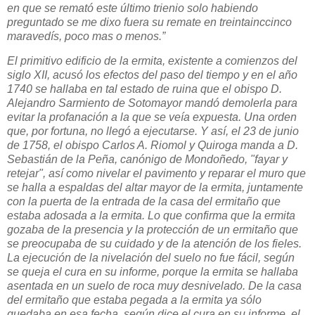
en que se remató este último trienio solo habiendo
preguntado se me dixo fuera su remate en treintainccinco
maravedís, poco mas o menos.”
El primitivo edificio de la ermita, existente a comienzos del
siglo XII, acusó los efectos del paso del tiempo y en el año
1740 se hallaba en tal estado de ruina que el obispo D.
Alejandro Sarmiento de Sotomayor mandó demolerla para
evitar la profanación a la que se veía expuesta. Una orden
que, por fortuna, no llegó a ejecutarse. Y así, el 23 de junio
de 1758, el obispo Carlos A. Riomol y Quiroga manda a D.
Sebastián de la Peña, canónigo de Mondoñedo, "fayar y
retejar", así como nivelar el pavimento y reparar el muro que
se halla a espaldas del altar mayor de la ermita, juntamente
con la puerta de la entrada de la casa del ermitaño que
estaba adosada a la ermita. Lo que confirma que la ermita
gozaba de la presencia y la protección de un ermitaño que
se preocupaba de su cuidado y de la atención de los fieles.
La ejecución de la nivelación del suelo no fue fácil, según
se queja el cura en su informe, porque la ermita se hallaba
asentada en un suelo de roca muy desnivelado. De la casa
del ermitaño que estaba pegada a la ermita ya sólo
quedaba en esa fecha, según dice el cura en su informe, el