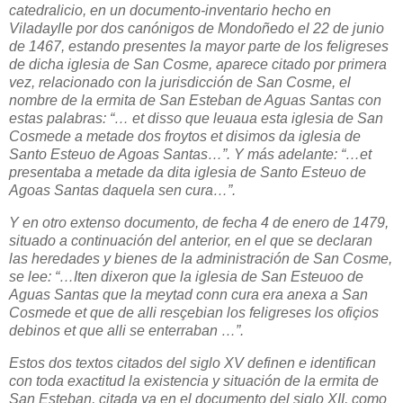
catedralicio, en un documento-inventario hecho en
Viladaylle por dos canónigos de Mondoñedo el 22 de junio
de 1467, estando presentes la mayor parte de los feligreses
de dicha iglesia de San Cosme, aparece citado por primera
vez, relacionado con la jurisdicción de San Cosme, el
nombre de la ermita de San Esteban de Aguas Santas con
estas palabras: “… et disso que leuaua esta iglesia de San
Cosmede a metade dos froytos et disimos da iglesia de
Santo Esteuo de Agoas Santas…”. Y más adelante: “…et
presentaba a metade da dita iglesia de Santo Esteuo de
Agoas Santas daquela sen cura…”.
Y en otro extenso documento, de fecha 4 de enero de 1479,
situado a continuación del anterior, en el que se declaran
las heredades y bienes de la administración de San Cosme,
se lee: “…Iten dixeron que la iglesia de San Esteuoo de
Aguas Santas que la meytad conn cura era anexa a San
Cosmede et que de alli resçebian los feligreses los ofiçios
debinos et que alli se enterraban …”.
Estos dos textos citados del siglo XV definen e identifican
con toda exactitud la existencia y situación de la ermita de
San Esteban, citada ya en el documento del siglo XII, como