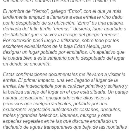
santuarios de Lourdes o de San Andrés de Teixido, etc.
El nombre de “Yermo”, gallego “Ermo”, con el que ya más
tardíamente empezó a llamarse a esta ermita le vino dado
por lo despoblado de su ubicación. “Ermo” es una palabra
derivada del latín tardío “eremus” ‘desierto, lugar apartado o
deshabitado’ que a su vez la recoge del griego “eremos”.
Por extensión pasó luego a utilizarse, sobre todo por los
escritores eclesiásticos de la baja Edad Media, para
designar un lugar poblado por ermitaños. Un apelativo que
le cuadra bien a este santuario por lo despoblado del lugar
en donde se encuentra.
Estas confirmaciones documentales me llevaron a visitar la
ermita. El primer impacto, una vez llegado al lugar de la
ermita, fue indescriptible por el carácter primitivo y solitario y
la belleza salvaje del lugar en el que está situada. Un paraje
natural sensacional, encajonado entre altos riscos y
peñascos que cuelgan verticales, poblado por una
exuberante vegetación autóctona de castaños, abedules,
robles y grandes helechos, líquenes, musgos y otras
especies vegetales entre las que discurre encañado un
ríachuelo de aguas transparentes que baja de las montañas