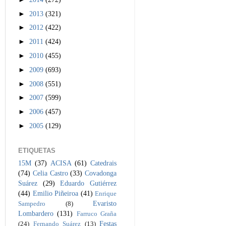
►
2013
(321)
►
2012
(422)
►
2011
(424)
►
2010
(455)
►
2009
(693)
►
2008
(551)
►
2007
(599)
►
2006
(457)
►
2005
(129)
ETIQUETAS
15M
(37)
ACISA
(61)
Catedrais
(74)
Celia Castro
(33)
Covadonga
Suárez
(29)
Eduardo Gutiérrez
(44)
Emilio Piñeiroa
(41)
Enrique
Evaristo
Sampedro
(8)
Lombardero
(131)
Farruco Graña
Festas
(24)
Fernando Suárez
(13)