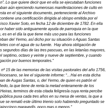
ban”. Lo que quiere decir que en ella se ejecutaban funciones
uaban aún ejerciendo numerosas manifestaciones de culto en
iesta en el siguiente documento, perteneciente al Archivo
tiene una certificación dirigida al obispo emitida por el
sco Xavier Soto, en fecha 12 de diciembre de 1782. En ella
or haber sido antiguamente ayuda de parroquia en la que
 es en el día la que tiene más uso para las funciones
teban del Yermo, así dicho por su situación o Aguas Santas
 fieles con el agua de su fuente. Hay ahora obligación de
los segundos días de las tres pascuas, en las letanías mayores,
el septimo, octavo y veinte y nueve de septiembre, y cuando
ogación por buenos temporales.”
io nº 15 de las memorias de las visitas pastorales del año 1756,
Diocesano, se lee el siguiente informe: “…Hai en esta dicha
eban de Augas Santas, o, del Yermo, de quien es patrón el
do, la que tiene de renta la metad enteramente de los
Heiras, terminos de esta citada feligresía cuya renta percibe
a pública puxa cada tres años en su mesa de ventas, la que a
que se remató este último trienio solo habiendo preguntado se
ntainccinco maravedís, poco mas o menos.”