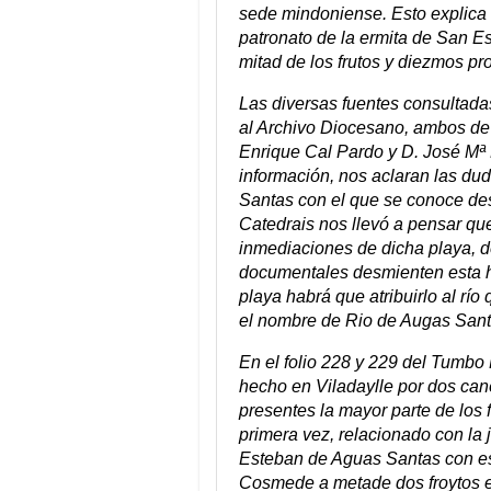
sede mindoniense. Esto explica
patronato de la ermita de San Es
mitad de los frutos y diezmos pr
Las diversas fuentes consultadas
al Archivo Diocesano, ambos de
Enrique Cal Pardo y D. José Mª
información, nos aclaran las du
Santas con el que se conoce des
Catedrais nos llevó a pensar que
inmediaciones de dicha playa, d
documentales desmienten esta hip
playa habrá que atribuirlo al rí
el nombre de Rio de Augas Santa
En el folio 228 y 229 del Tumbo
hecho en Viladaylle por dos ca
presentes la mayor parte de los 
primera vez, relacionado con la
Esteban de Aguas Santas con est
Cosmede a metade dos froytos e