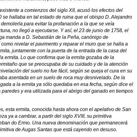
, existente a comienzos del siglo XII, acusó los efectos del
 se hallaba en tal estado de ruina que el obispo D. Alejandro
molerla para evitar la profanación a la que se veía
una, no llegó a ejecutarse. Y así, el 23 de junio de 1758, el
oga manda a D. Sebastián de la Peña, canónigo de
í como nivelar el pavimento y reparar el muro que se halla a
rmita, juntamente con la puerta de la entrada de la casa del
a ermita. Lo que confirma que la ermita gozaba de la
 ermitaño que se preocupaba de su cuidado y de la atención
 nivelación del suelo no fue fácil, según se queja el cura en su
llaba asentada en un suelo de roca muy desnivelado. De la
gada a la ermita ya sólo quedaba en esa fecha, según dice el
as paredes y era utilizada para el abrigo del ganado en tiempos
 esta ermita, conocida hasta ahora con el apelativo de San
 ya a cambiar, a partir del siglo XVIII, su primitiva
teban do Ermo. Una nueva denominación que permanecerá
primitiva de Augas Santas que está cayendo en desuso.