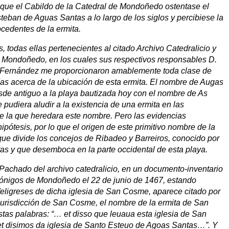
 que el Cabildo de la Catedral de Mondoñedo ostentase el
teban de Aguas Santas a lo largo de los siglos y percibiese la
ocedentes de la ermita.
, todas ellas pertenecientes al citado Archivo Catedralicio y
 Mondoñedo, en los cuales sus respectivos responsables D.
 Fernández me proporcionaron amablemente toda clase de
das acerca de la ubicación de esta ermita. El nombre de Augas
de antiguo a la playa bautizada hoy con el nombre de As
 pudiera aludir a la existencia de una ermita en las
e la que heredara este nombre. Pero las evidencias
ótesis, por lo que el origen de este primitivo nombre de la
o que divide los concejos de Ribadeo y Barreiros, conocido por
s y que desemboca en la parte occidental de esta playa.
 Pachado del archivo catedralicio, en un documento-inventario
nónigos de Mondoñedo el 22 de junio de 1467, estando
feligreses de dicha iglesia de San Cosme, aparece citado por
 jurisdicción de San Cosme, el nombre de la ermita de San
as palabras: “… et disso que leuaua esta iglesia de San
t disimos da iglesia de Santo Esteuo de Agoas Santas…”. Y