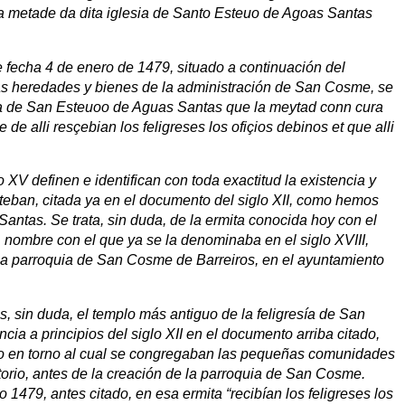
a metade da dita iglesia de Santo Esteuo de Agoas Santas
 fecha 4 de enero de 1479, situado a continuación del
 las heredades y bienes de la administración de San Cosme, se
sia de San Esteuoo de Aguas Santas que la meytad conn cura
e alli resçebian los feligreses los ofiçios debinos et que alli
o XV definen e identifican con toda exactitud la existencia y
steban, citada ya en el documento del siglo XII, como hemos
Santas. Se trata, sin duda, de la ermita conocida hoy con el
ombre con el que ya se la denominaba en el siglo XVIII,
la parroquia de San Cosme de Barreiros, en el ayuntamiento
 sin duda, el templo más antiguo de la feligresía de San
ia a principios del siglo XII en el documento arriba citado,
ioso en torno al cual se congregaban las pequeñas comunidades
orio, antes de la creación de la parroquia de San Cosme.
1479, antes citado, en esa ermita “recibían los feligreses los