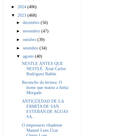
►
2024
(406)
▼
2023
(468)
►
decembro
(56)
►
novembro
(47)
►
outubro
(39)
►
setembro
(34)
▼
agosto
(40)
NESTLE ANTES QUE
NESTLÉ. Xosé Carlos
Rodríguez Rañón
Recuncho da lectura: O
home que matou a Antía
Morgade
ANTIGÜEDAD DE LA
ERMITA DE SAN
ESTEBAN DE AGUAS
SA...
O empresario ribadense
Manuel Lens Úcar.
Chemi Lom...