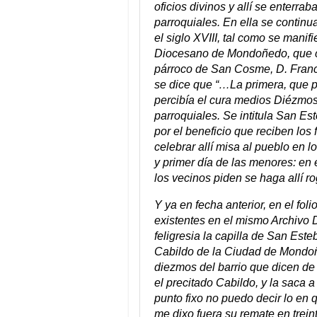
oficios divinos y allí se enterra
parroquiales. En ella se contin
el siglo XVIII, tal como se manif
Diocesano de Mondoñedo, que con
párroco de San Cosme, D. Franci
se dice que “…La primera, que p
percibía el cura medios Diézmos,
parroquiales. Se intitula San Es
por el beneficio que reciben los
celebrar allí misa al pueblo en 
y primer día de las menores: en 
los vecinos piden se haga allí r
Y ya en fecha anterior, en el fol
existentes en el mismo Archivo 
feligresia la capilla de San Est
Cabildo de la Ciudad de Mondoñe
diezmos del barrio que dicen de 
el precitado Cabildo, y la saca 
punto fixo no puedo decir lo en 
me dixo fuera su remate en trei