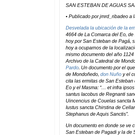
SAN ESTEBAN DE AGUAS S
• Publicado por jmrd_ribadeo a l
Desvelada la ubicación de la e
4664 de La Comarca del Eo, de f
hoy por San Esteban de Pagá, s
hoy a ocuparnos de la localizac
mismo documento del año 1124 q
Archivo de la Catedral de Mondo
Pardo
. Un documento por el que
de Mondoñedo,
don Nuño
y el c
cita las ermitas de San Esteban
Eo y el Masma: “… et infra ipsos
santus Iacobus de Regnanti san
Uincencius de Couelas sancta Ma
Iustus sancta Chirstina de Cell
Stephanus de Aquis Sanctis”.
Un documento en donde se ve cóm
San Esteban de Pagadi y la de 