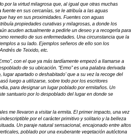
o por la virtud milagrosa que, al igual que otras muchas
 fuente en sus cercanías, se le atribuía a las aguas
 que hay en sus proximidades. Fuentes con aguas
atribuía propiedades curativas y milagrosas, a donde los
aún acuden actualmente a pedirle un deseo y a recogerla para
la como remedio de sus enfermedades. Una circunstancia que la
templos a su lado. Ejemplos señeros de ello son los
Andrés de Teixido, etc.
Ermo”, con el que ya más tardíamente empezó a llamarse a
 despoblado de su ubicación. “Ermo” es una palabra derivada
to, lugar apartado o deshabitado’ que a su vez la recoge del
só luego a utilizarse, sobre todo por los escritores
edia, para designar un lugar poblado por ermitaños. Un
ste santuario por lo despoblado del lugar en donde se
s me llevaron a visitar la ermita. El primer impacto, una vez
indescriptible por el carácter primitivo y solitario y la belleza
 situada. Un paraje natural sensacional, encajonado entre altos
erticales, poblado por una exuberante vegetación autóctona