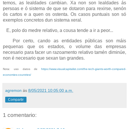
temos, as lealdades cambian. Xa non son lealdades ás
persoas e ó sistema de que se dotaron para rexirse, senón
ós cartos e a quen os ostenta. Os casos puntuais son só
exemplos concretos dun sistema xeral.
E, polo do medre relativo, a cousa tende a ir a peor...
Por certo, cando as entidades públicas son máis
pequenas que os estados, o volume das empresas
necesario para facer un razoamento relativo tamén diminúe,
non é necesario que sexan tan grandes.
Nota: uso datos de
https://www.visualcapitalist.com/the-tech-giants-worth-compared-
economies-countries/
agremon
ás
8/05/2021 10:05:00 a.m.
Compartir
1 comentario: