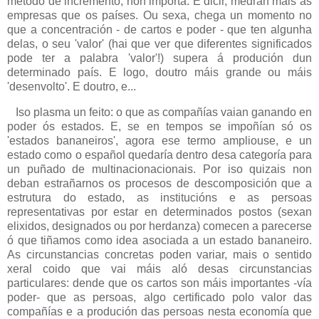
método de incremento, non importa. É dicir, medran máis as
empresas que os países. Ou sexa, chega un momento no
que a concentración - de cartos e poder - que ten algunha
delas, o seu 'valor' (hai que ver que diferentes significados
pode ter a palabra 'valor'!) supera á produción dun
determinado país. E logo, doutro máis grande ou máis
'desenvolto'. E doutro, e...
Iso plasma un feito: o que as compañías vaian ganando en
poder ós estados. E, se en tempos se impoñían só os
'estados bananeiros', agora ese termo ampliouse, e un
estado como o español quedaría dentro desa categoría para
un puñado de multinacionacionais. Por iso quizais non
deban estrañarnos os procesos de descomposición que a
estrutura do estado, as institucións e as persoas
representativas por estar en determinados postos (sexan
elixidos, designados ou por herdanza) comecen a parecerse
ó que tiñamos como idea asociada a un estado bananeiro.
As circunstancias concretas poden variar, mais o sentido
xeral coido que vai máis aló desas circunstancias
particulares: dende que os cartos son máis importantes -vía
poder- que as persoas, algo certificado polo valor das
compañías e a produción das persoas nesta economía que