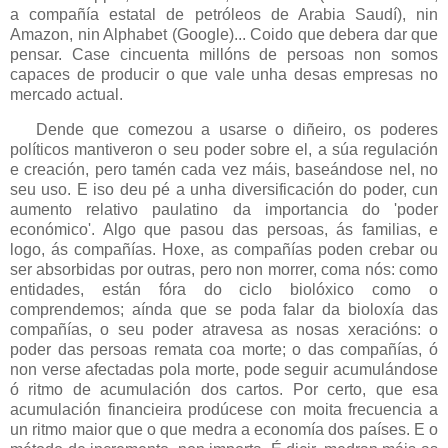
a compañía estatal de petróleos de Arabia Saudí), nin
Amazon, nin Alphabet (Google)... Coido que debera dar que
pensar. Case cincuenta millóns de persoas non somos
capaces de producir o que vale unha desas empresas no
mercado actual.
Dende que comezou a usarse o diñeiro, os poderes
políticos mantiveron o seu poder sobre el, a súa regulación
e creación, pero tamén cada vez máis, baseándose nel, no
seu uso. E iso deu pé a unha diversificación do poder, cun
aumento relativo paulatino da importancia do 'poder
económico'. Algo que pasou das persoas, ás familias, e
logo, ás compañías. Hoxe, as compañías poden crebar ou
ser absorbidas por outras, pero non morrer, coma nós: como
entidades, están fóra do ciclo biolóxico como o
comprendemos; aínda que se poda falar da bioloxía das
compañías, o seu poder atravesa as nosas xeracións: o
poder das persoas remata coa morte; o das compañías, ó
non verse afectadas pola morte, pode seguir acumulándose
ó ritmo de acumulación dos cartos. Por certo, que esa
acumulación financieira prodúcese con moita frecuencia a
un ritmo maior que o que medra a economía dos países. E o