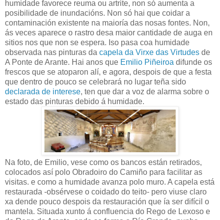
humidade favorece reuma ou artrite, non só aumenta a
posibilidade de inundacións. Non só hai que coidar a
contaminación existente na maioría das nosas fontes. Non,
ás veces aparece o rastro desa maior cantidade de auga en
sitios nos que non se espera. Iso pasa coa humidade
observada nas pinturas da
capela da Virxe das Virtudes
de
A Ponte de Arante. Hai anos que
Emilio Piñeiroa
difunde os
frescos que se atoparon alí, e agora, despois de que a festa
que dentro de pouco se celebrará no lugar teña sido
declarada de interese
, ten que dar a voz de alarma sobre o
estado das pinturas debido á humidade.
Na foto, de Emilio, vese como os bancos están retirados,
colocados así polo Obradoiro do Camiño para facilitar as
visitas. e como a humidade avanza polo muro. A capela está
restaurada -obsérvese o coidado do teito- pero viuse claro
xa dende pouco despois da restauración que ía ser difícil o
mantela. Situada xunto á confluencia do Rego de Lexoso e