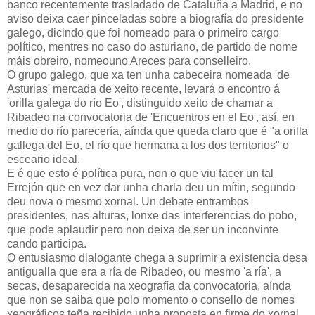
banco recentemente trasladado de Cataluña a Madrid, e no
aviso deixa caer pinceladas sobre a biografía do presidente
galego, dicindo que foi nomeado para o primeiro cargo
político, mentres no caso do asturiano, de partido de nome
máis obreiro, nomeouno Areces para conselleiro.
O grupo galego, que xa ten unha cabeceira nomeada 'de
Asturias' mercada de xeito recente, levará o encontro á
'orilla galega do río Eo', distinguido xeito de chamar a
Ribadeo na convocatoria de 'Encuentros en el Eo', así, en
medio do río parecería, aínda que queda claro que é "a orilla
gallega del Eo, el río que hermana a los dos territorios" o
esceario ideal.
E é que esto é política pura, non o que viu facer un tal
Errejón que en vez dar unha charla deu un mítin, segundo
deu nova o mesmo xornal. Un debate entrambos
presidentes, nas alturas, lonxe das interferencias do pobo,
que pode aplaudir pero non deixa de ser un inconvinte
cando participa.
O entusiasmo dialogante chega a suprimir a existencia desa
antigualla que era a ría de Ribadeo, ou mesmo 'a ría', a
secas, desaparecida na xeografía da convocatoria, aínda
que non se saiba que polo momento o consello de nomes
xeográficos teña recibido unha proposta en firme do xornal