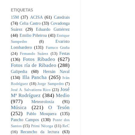
ETIQUETAS
15M
(37)
ACISA
(61)
Catedrais
(74)
Celia Castro
(33)
Covadonga
Suárez
(29)
Eduardo Gutiérrez
(44)
Emilio Piñeiroa
(41)
Enrique
Evaristo
Sampedro
(8)
Lombardero
(131)
Farruco Graña
Festas
(24)
Fernando Suárez
(13)
Fotos Ribadeo
(627)
(136)
Fotos ría de Ribadeo
(288)
Galipedia
(60)
Hernán Naval
Illa Pancha
(265)
(134)
Iván
Rodríguez
(18)
Jorge Sampedro
(7)
José
José A. Salvatierra Rico
(23)
Mª Rodríguez
(384)
Medio
(977)
Meteoroloxía
(91)
Música
(221)
O Tesón
(252)
Pablo Mosquera
(135)
Pancho Campos
(130)
Ponte dos
Santos
(15)
Primi Nécega
(11)
ReC
Recuncho da lectura
(63)
(16)