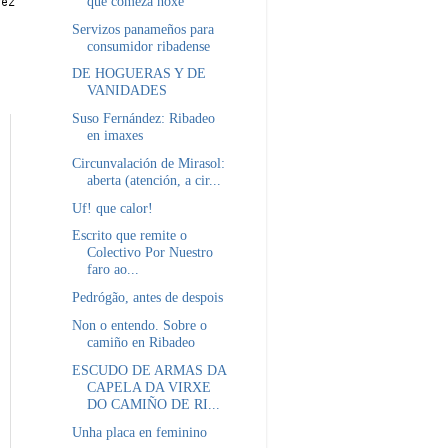
que comeza hoxe
Servizos panameños para
consumidor ribadense
DE HOGUERAS Y DE
VANIDADES
Suso Fernández: Ribadeo
en imaxes
Circunvalación de Mirasol:
aberta (atención, a cir...
Uf! que calor!
Escrito que remite o
Colectivo Por Nuestro
faro ao...
Pedrógão, antes de despois
Non o entendo. Sobre o
camiño en Ribadeo
ESCUDO DE ARMAS DA
CAPELA DA VIRXE
DO CAMIÑO DE RI...
Unha placa en feminino