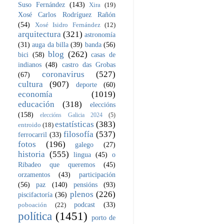
Suso Fernández
(143)
Xira
(19)
Xosé Carlos Rodríguez Rañón
(54)
Xosé Isidro Fernández
(12)
arquitectura
(321)
astronomía
(31)
auga da billa
(39)
banda
(56)
blog
(262)
bici
(58)
casas de
indianos
(48)
castro das Grobas
coronavirus
(527)
(67)
cultura
(907)
deporte
(60)
economía
(1019)
educación
(318)
eleccións
(158)
eleccións Galicia 2024
(5)
estatísticas
(383)
entroido
(18)
filosofía
(537)
ferrocarril
(33)
fotos
(196)
galego
(27)
historia
(555)
lingua
(45)
o
Ribadeo que queremos
(45)
orzamentos
(43)
participación
(56)
paz
(140)
pensións
(93)
plenos
(226)
piscifactoría
(36)
podcast
(33)
poboación
(22)
política
(1451)
porto de