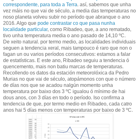
correspondente, para toda a Terra
. así, sabemos que unha
vez máis no que vai de século, a media das temperaturas no
noso planeta volveu subir no período que abranque o ano
2016. Algo que
pode contrastar co que pasa nunha
localidade particular
, como Ribadeo, que, a ano rematado,
tivo unha temperatura media o ano pasado de 14,10 ºC.
De xeito natural. por termo medio, as localidades individuais
seguen a tendencia xeral, mais tampouco é raro que non o
fagan un ou varios períodos consecutivos: estamos a falar
de estatísticas. E este ano, Ribadeo seguiu a tendencia ó
quencemento, mais non batiu marcas de temperaturas.
Recollendo os datos da estación meteorolóxica da Pedro
Murias no que vai de século, atopámonos con que o número
de días nos que se acadou nalgún momento unha
temperatura por baixo dos 3 ºC igualou ó mínimo de hai
dous anos, con 3 días en todo o período. Iso confirma a
tendencia de que, por termo medio en Ribadeo, cada catro
anos hai 5 días menos con temperaturas por baixo de 3 ºC.