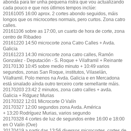
abonda para ter unha pequena ristra que vou actualizando
cada pouco e que nos útlimos tempos inclúe:
20161005 16:00 aprox. 2 cortes abondo seguidos, máis
longos que os microcortes normais, pero curtos. Zona catro
calles.
20161106 sobre as 17:00, un cuarto de hora de corte, zona
centro de Ribadeo
20161220 14:50 microcorte zona Catro Calles + Avda.
Galicia
20161223 14:30 microcorte zona catro calles,
Ramón
Gonzalez - Deputación - S. Roque + Vilaframil + Reinante
20170130 10:45 sobre medio minuto + 10:49 varios
segundos, zonas San Roque, institutos
, Vilaselán,
Vilaframil. Polo menos na Avda. Galicia e en Mercadona
está sinalado aínda outro terceiro corte semellante máis.
20170203 23:42 2 minutos, zona catro calles + avda.
Galicia + Rdguez Murias
20170322 12:01 Microcorte O Valín
20170327 12:00 segundos zona Avda. América
+
13:20 Rodríguez Murias, varios segundo
20170328 4 cortes de luz de segundos entre 16:00 e 18:00
en O Valín (Ove)
20170419 a partir das 13:56 diversos microcortes, cortes de