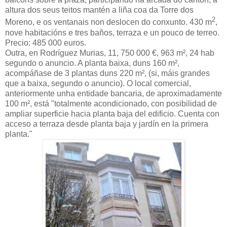
altura dos seus teitos mantén a liña coa da Torre dos
2
Moreno, e os ventanais non deslocen do conxunto. 430 m
,
nove habitacións e tres baños, terraza e un pouco de terreo.
Precio: 485 000 euros.
Outra, en Rodríguez Murias, 11, 750 000 €, 963 m², 24 hab
segundo o anuncio.
A planta baixa, duns 160
m²,
acompáñase de 3 plantas duns 220
m², (si, máis grandes
que a baixa, segundo o anuncio). O local comercial,
anteriormente unha entidade bancaria, de aproximadamente
100
m², está "totalmente acondicionado, con posibilidad de
ampliar superficie hacia planta baja del edificio. Cuenta con
acceso a terraza desde planta baja y jardín en la primera
planta."