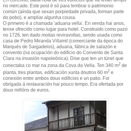
no mercado. Este post é só para lembrar o patrimonio
común (aínda que sexan porpiedade privada, forman parte
do pobo), e ampliar algunha cousa.
O primeiro é a chamada 'aduana vella'. En venda hai anos,
tense ofrecido como lugar para hotel. Construido como pazo
no 1726, ten dado moitas reviravoltas, sendo usada como
casa de Pedro Miranda Villamil (comerciante da época do
Marqués de Sargadelos), aduana, fábrica de salazón e
convento (na ocupación do edificio do Convento de Santa
Clara na invasión napoleónica). Dise que ten un túnel que
2
conectaba co mar na zona da Cova da Vella. Ten 340 m
de
2
planta, tres plantas, edificación xunta doutros 60 m
e
conexión entre ambos dous edificios e un patio. Foi
obrigada á restauración hai pouco tempo. Era ofertada por
dous millóns de euros.