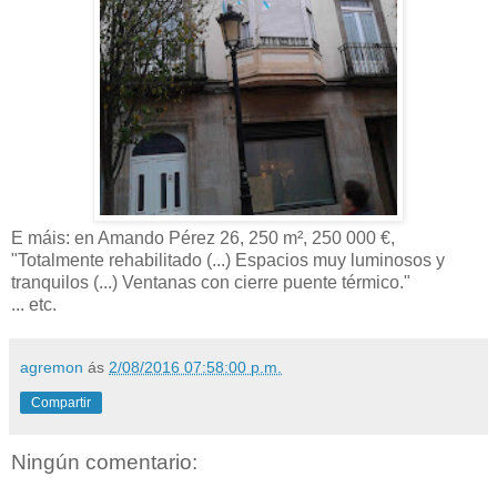
E máis: en Amando Pérez 26, 250
m²,
250 000 €,
"
Totalmente rehabilitado (...) Espacios muy luminosos y
tranquilos (...) Ventanas con cierre puente térmico."
... etc.
agremon
ás
2/08/2016 07:58:00 p.m.
Compartir
Ningún comentario: