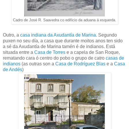
Cadro de José R. Saavedra co edificio da aduana á esquerda.
Outro, a
casa indiana da Axudantía de Marina
. Segundo
puxen no seu día, a casa que durante moitos anos ten sido
a sé da Axudantía de Marina tamén é de indianos. Está
situada entre a
Casa de Torres
e a capela de San Roque,
rematando cara ó centro do pobo o grupo de catro
casas de
indianos
(as outras son a
Casa de Rodríguez Blas
e a
Casa
de Andés
)