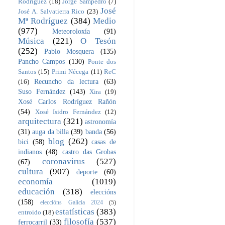
Rodríguez
(18)
Jorge Sampedro
(7)
José
José A. Salvatierra Rico
(23)
Mª Rodríguez
(384)
Medio
(977)
Meteoroloxía
(91)
Música
(221)
O Tesón
(252)
Pablo Mosquera
(135)
Pancho Campos
(130)
Ponte dos
Santos
(15)
Primi Nécega
(11)
ReC
Recuncho da lectura
(63)
(16)
Suso Fernández
(143)
Xira
(19)
Xosé Carlos Rodríguez Rañón
(54)
Xosé Isidro Fernández
(12)
arquitectura
(321)
astronomía
(31)
auga da billa
(39)
banda
(56)
blog
(262)
bici
(58)
casas de
indianos
(48)
castro das Grobas
coronavirus
(527)
(67)
cultura
(907)
deporte
(60)
economía
(1019)
educación
(318)
eleccións
(158)
eleccións Galicia 2024
(5)
estatísticas
(383)
entroido
(18)
filosofía
(537)
ferrocarril
(33)