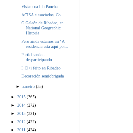
Vistas coa illa Pancha
ACISA e asociados, Co.
O Galeón de Ribadeo, en
National Geographic
Historia
Pero aínda estamos así? A
residencia está aquí por...
Participando -
desparticipando
I+D+i feito en Ribadeo
Decoración semiobrigada
►
xaneiro
(33)
►
2015
(365)
►
2014
(272)
►
2013
(321)
►
2012
(422)
►
2011
(424)