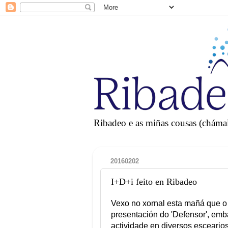
Ribadeo e as miñas cousas (chámall
20160202
I+D+i feito en Ribadeo
Vexo no xornal esta mañá que o 
presentación do 'Defensor', emb
actividade en diversos escearios