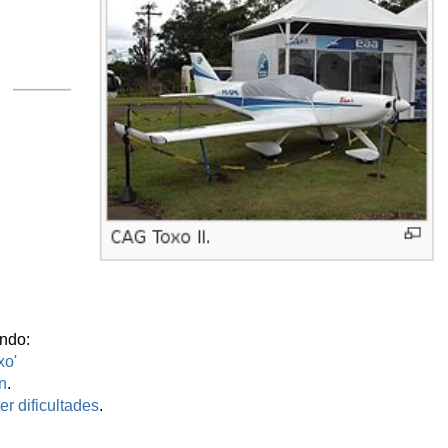
ndo:
xo'
n
.
r dificultades
.