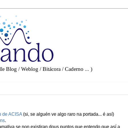
e Blog / Weblog / Bitácora / Caderno ... )
b de ACISA
(si, se alguén ve algo raro na portada... é así)
óns
.
mativa se non existiran dous puntos que entendo que así a