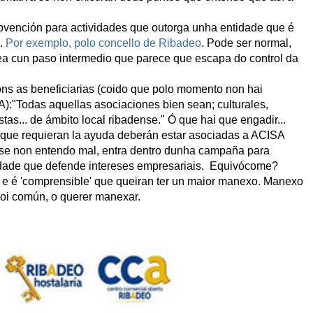
bvención para actividades que outorga unha entidade que é
s.
Por exemplo, polo concello de Ribadeo
. Pode ser normal,
ea cun paso intermedio que parece que escapa do control da
ns as beneficiarias (coido que polo momento non hai
):"Todas aquellas asociaciones bien sean; culturales,
tas... de ámbito local ribadense." Ó que hai que engadir...
 que requieran la ayuda deberán estar asociadas a ACISA
 se non entendo mal, entra dentro dunha campaña para
idade que defende intereses empresariais. Equivócome?
e' e é 'comprensible' que queiran ter un maior manexo. Manexo
moi común, o querer manexar.