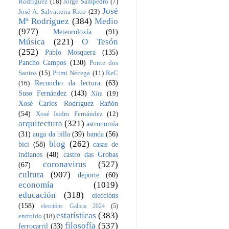
Rodríguez
(18)
Jorge Sampedro
(7)
José
José A. Salvatierra Rico
(23)
Mª Rodríguez
(384)
Medio
(977)
Meteoroloxía
(91)
Música
(221)
O Tesón
(252)
Pablo Mosquera
(135)
Pancho Campos
(130)
Ponte dos
Santos
(15)
Primi Nécega
(11)
ReC
Recuncho da lectura
(63)
(16)
Suso Fernández
(143)
Xira
(19)
Xosé Carlos Rodríguez Rañón
(54)
Xosé Isidro Fernández
(12)
arquitectura
(321)
astronomía
(31)
auga da billa
(39)
banda
(56)
blog
(262)
bici
(58)
casas de
indianos
(48)
castro das Grobas
coronavirus
(527)
(67)
cultura
(907)
deporte
(60)
economía
(1019)
educación
(318)
eleccións
(158)
eleccións Galicia 2024
(5)
estatísticas
(383)
entroido
(18)
filosofía
(537)
ferrocarril
(33)