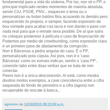
fundamental para a vida do sistema. Por iso, non só o PP, o
principal implicado nestes momentos de maioría absoluta,
senón CiU, PSOE, PNV... esquecen o tema ou o
personalizan ou botan balóns fóra acusando ós demáis pero
esquecendo ós propios, e sempre, facendo expresión de
boa vontade para acabar coa lacra e non dando o paso con
nada real para que o remate sexa posible. De aí que saíra
no coloquio postereior á película o caso de financiación de
Podemos por medio de crowfounding, como expresión clara
e un primeiro paso de afastamento da corrupción.
Non é Bárcenas a pedra angular do caso. É o PP,
personalizado pola cúpula. Así pois, non é o 'caso
Bárcenas' como os xornais indican, senón o 'caso PP',
conexión tabú entre dúas verbas que se trata de non
conectar.
Peero non é a única desconexión. Aí está, como mostra
doutros moitos exemplos, a case coincidencia entre a cifra
saqueada do fondo de pensións e a cifra (agora) non
recuperable do rescate á banca...
agremon
ás
12/18/2015 08:23:00 a.m.