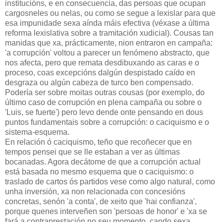
institucións, e en consecuencia, das persoas que ocupan
cargosneles ou nelas, ou como se segue a lexislar para que
esa impunidade sexa aínda máis efectiva (véxase a última
reforma lexislativa sobre a tramitación xudicial). Cousas tan
manidas que xa, prácticamente, nion entraron en campaña:
'a corrupción' voltou a parecer un fenómeno abstracto, que
nos afecta, pero que remata desdibuxando as caras e o
proceso, coas excepcións dalgún despistado caído en
desgraza ou algún cabeza de turco ben compensado.
Podería ser sobre moitas outras cousas (por exemplo, do
último caso de corrupción en plena campaña ou sobre o
'Luis, se fuerte') pero levo dende onte pensando en dous
puntos fundamentais sobre a corrupción: o caciquismo e o
sistema-esquema.
En relación ó caciquismo, teño que recoñecer que en
tempos pensei que se lle estaban a ver as últimas
bocanadas. Agora decátome de que a corrupción actual
está basada no mesmo esquema que o caciquismo: o
traslado de cartos ós partidos vese como algo natural, como
unha inversión, xa non relacionada con concesións
concretas, senón 'a conta', de xeito que 'hai confianza',
porque quenes interveñen son 'persoas de honor' e 'xa se
fará a contraprestación no seu momento, cando sexa